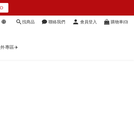
O
O
找商品
聯絡我們
會員登入
購物車(0)
點我看
外專區✈️
O