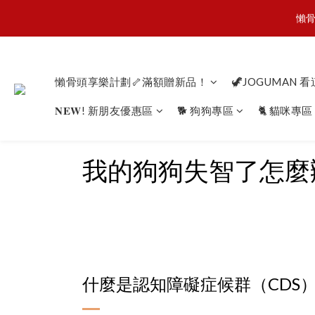
懶骨
懶骨
JOGU
懶骨頭享樂計劃🦴滿額贈新品！
🦖JOGUMAN 
𝐍𝐄𝐖! 新朋友優惠區
🐕 狗狗專區
🐈 貓咪專區
懶骨
我的狗狗失智了怎麼
什麼是認知障礙症候群（CDS