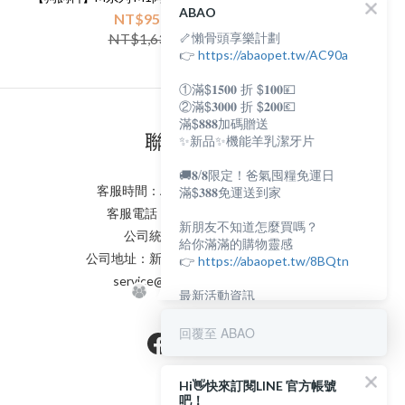
ABAO
NT$950
🦴懶骨頭享樂計劃
NT$1,635
👉
https://abaopet.tw/AC90a
①滿$𝟏𝟓𝟎𝟎 折 $𝟏𝟎𝟎💴
②滿$𝟑𝟎𝟎𝟎 折 $𝟐𝟎𝟎💶
滿$𝟖𝟖𝟖加碼贈送
聯絡我們
✨新品✨機能羊乳潔牙片
🚚𝟖/𝟖限定！爸氣囤糧免運日
客服時間：AM:0900~PM:0600
滿$𝟑𝟖𝟖免運送到家
客服電話：(02) 8231 - 6166
新朋友不知道怎麼買嗎？
公司統編：82898398
給你滿滿的購物靈感
公司地址：新北市永和區保生路2號
👉
https://abaopet.tw/8BQtn
service@abaopet.com.tw
最新活動資訊
都在LINE@生活圈
👉
https://lin.ee/lcet1XR
回覆至 ABAO
Hi👋快來訂閱LINE 官方帳號
吧！