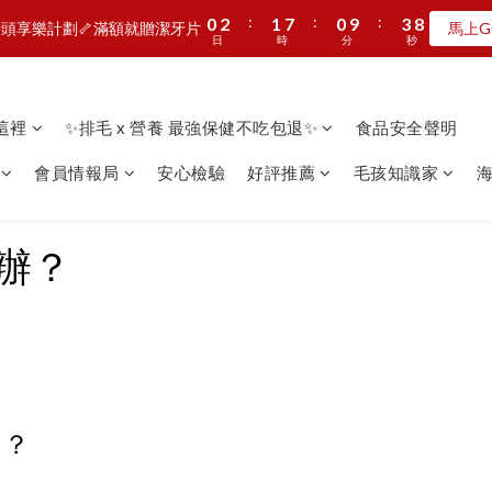
8
9
8
3
5
4
3
6
:
:
:
:
:
:
0
0
2
2
1
1
7
7
0
0
9
9
3
3
7
7
7
9
8
7
頭享樂計劃🦴滿額就贈潔牙片
頭享樂計劃🦴滿額就贈潔牙片
馬上G
馬上G
2
4
3
9
2
5
9
日
日
時
時
分
分
秒
秒
1
1
0
0
6
6
8
8
2
2
6
6
6
8
7
6
9
1
3
2
8
1
4
8
0
0
5
5
7
7
1
1
5
5
5
7
6
5
8
:
:
:
0
2
1
7
0
9
3
7
MAN新品第二波上線啦🦖早鳥優惠中
4
4
6
6
0
0
4
4
4
6
5
4
7
日
時
分
秒
1
0
6
8
2
6
3
3
5
5
3
3
3
5
4
3
6
看這裡
✨排毛 x 營養 最強保健不吃包退✨
食品安全聲明
0
5
7
1
5
加入LINE好友🎡天天玩轉盤拿好禮
2
2
4
4
2
2
2
4
3
9
2
5
9
4
6
0
4
1
1
3
3
1
1
1
3
2
8
1
4
8
會員情報局
安心檢驗
好評推薦
毛孩知識家
海
3
5
3
0
0
2
2
0
0
:
:
:
0
2
1
7
0
9
3
7
頭享樂計劃🦴滿額就贈潔牙片
馬上G
2
4
2
日
時
分
秒
1
1
1
0
6
8
2
6
1
3
1
0
0
0
5
7
1
5
0
2
0
辦？
4
6
0
4
1
3
5
3
0
2
4
2
1
3
1
0
2
0
1
0
）？