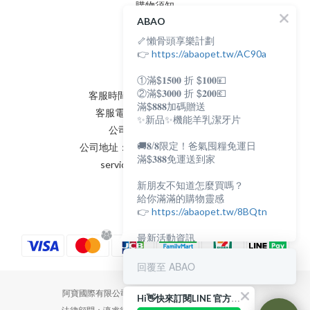
購物須知
ABAO
隱私權政策
🦴懶骨頭享樂計劃
會員條款
聯絡我們
👉
https://abaopet.tw/AC90a
①滿$𝟏𝟓𝟎𝟎 折 $𝟏𝟎𝟎💴
②滿$𝟑𝟎𝟎𝟎 折 $𝟐𝟎𝟎💶
客服時間：AM:0900~PM:0600
滿$𝟖𝟖𝟖加碼贈送
客服電話：(02) 8231 - 6166
✨新品✨機能羊乳潔牙片
公司統編：82898398
🚚𝟖/𝟖限定！爸氣囤糧免運日
公司地址：新北市永和區保生路2號
滿$𝟑𝟖𝟖免運送到家
service@abaopet.com.tw
新朋友不知道怎麼買嗎？
給你滿滿的購物靈感
👉
https://abaopet.tw/8BQtn
最新活動資訊
都在LINE@生活圈
👉
https://lin.ee/lcet1XR
回覆至 ABAO
阿寶國際有限公司 | Abaopet International Co., Ltd.
Hi👋快來訂閱LINE 官方帳號吧！