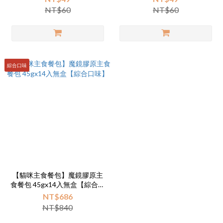
NT$60
NT$60
綜合口味
【貓咪主食餐包】魔鏡膠原主
食餐包 45gx14入無盒【綜合口
味】
NT$686
NT$840