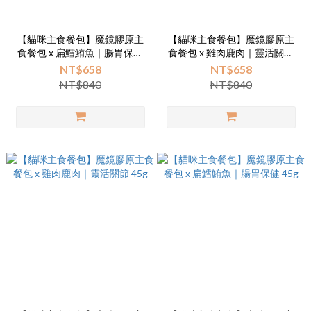
【貓咪主食餐包】魔鏡膠原主
【貓咪主食餐包】魔鏡膠原主
食餐包 x 扁鱈鮪魚｜腸胃保健
食餐包 x 雞肉鹿肉｜靈活關節
45gx14入盒裝
45gx14入盒裝
NT$658
NT$658
NT$840
NT$840