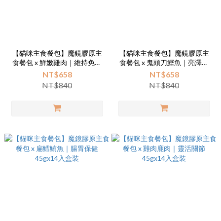
【貓咪主食餐包】魔鏡膠原主
【貓咪主食餐包】魔鏡膠原主
食餐包 x 鮮嫩雞肉｜維持免疫
食餐包 x 鬼頭刀鰹魚｜亮澤毛
45gx14入盒裝
髮 45gx14入盒裝
NT$658
NT$658
NT$840
NT$840