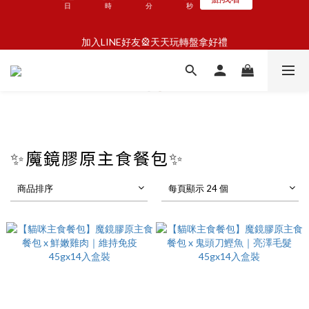
5
6
5
9
5
1
2
1
1
2
1
7
5
8
1
7
4
2
5
4
懶骨頭享樂計劃🦴滿額就贈潔牙片
4
5
4
8
4
0
1
0
:
:
:
0
1
0
6
4
7
0
6
3
1
4
3
加入LINE好友🎡天天玩轉盤拿好禮
馬上GO
3
4
3
9
7
3
9
0
日
時
分
秒
0
5
3
6
5
2
0
3
2
2
3
2
8
6
9
2
8
4
2
5
4
1
2
1
1
2
1
7
5
8
1
7
懶骨頭享樂計劃🦴滿額就贈潔牙片
3
1
4
3
0
1
0
:
:
:
0
1
0
6
4
7
0
6
馬上GO
2
0
3
2
0
日
時
分
秒
0
5
3
6
5
1
2
1
4
2
5
4
0
1
0
3
1
4
3
0
2
0
3
2
✨魔鏡膠原主食餐包✨
1
2
1
0
1
0
0
商品排序
每頁顯示 24 個