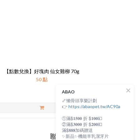
【點數兌換】好塊肉 仙女雞柳 70g
50 點
ABAO
🦴懶骨頭享樂計劃
👉
https://abaopet.tw/AC90a
①滿$𝟏𝟓𝟎𝟎 折 $𝟏𝟎𝟎💴
②滿$𝟑𝟎𝟎𝟎 折 $𝟐𝟎𝟎💶
滿$𝟖𝟖𝟖加碼贈送
聯絡我們
✨新品✨機能羊乳潔牙片