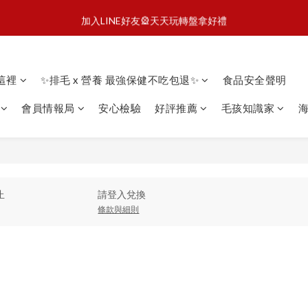
3
3
6
3
3
3
5
4
1
0
5
:
:
:
0
3
0
0
0
2
1
7
頭享樂計劃🦴滿額就贈潔牙片
馬上G
加入LINE好友🎡天天玩轉盤拿好禮
2
2
5
2
2
2
4
3
9
0
4
日
時
分
秒
2
1
0
6
1
1
4
1
1
1
3
2
8
3
1
0
5
0
:
:
:
0
3
0
0
0
2
1
7
頭享樂計劃🦴滿額就贈潔牙片
馬上G
2
0
4
日
時
分
秒
2
1
0
6
1
3
看這裡
✨排毛 x 營養 最強保健不吃包退✨
食品安全聲明
1
0
5
0
2
0
4
1
會員情報局
安心檢驗
好評推薦
毛孩知識家
海
3
0
2
1
0
請登入兌換
止
條款與細則