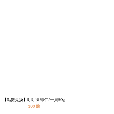
【點數兌換】叮叮凍 蝦仁/干貝50g
100 點