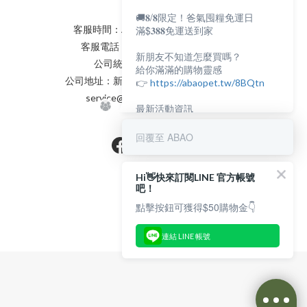
🚚𝟖/𝟖限定！爸氣囤糧免運日
滿$𝟑𝟖𝟖免運送到家
客服時間：AM:0900~PM:0600
客服電話：(02) 8231 - 6166
新朋友不知道怎麼買嗎？
公司統編：82898398
給你滿滿的購物靈感
公司地址：新北市永和區保生路2號
👉
https://abaopet.tw/8BQtn
service@abaopet.com.tw
最新活動資訊
都在LINE@生活圈
👉
https://lin.ee/lcet1XR
回覆至 ABAO
Hi👋快來訂閱LINE 官方帳號
吧！
點擊按鈕可獲得$50購物金👇
連結 LINE 帳號