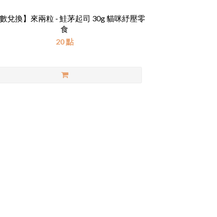
數兌換】來兩粒 - 鮭茅起司 30g 貓咪紓壓零
食
20 點