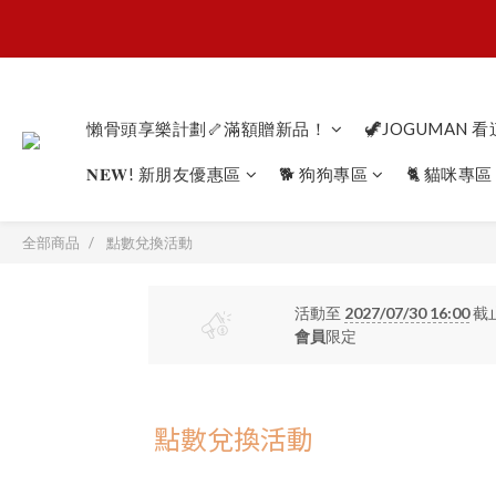
懶骨
懶骨
懶骨頭享樂計劃🦴滿額贈新品！
🦖JOGUMAN 
𝐍𝐄𝐖! 新朋友優惠區
🐕 狗狗專區
🐈 貓咪專區
全部商品
點數兌換活動
活動至
2027/07/30 16:00
截
會員
限定
點數兌換活動