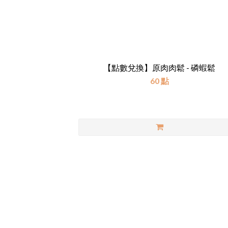
【點數兌換】原肉肉鬆 - 磷蝦鬆
60 點