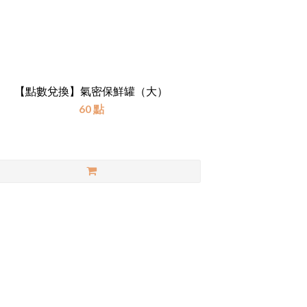
【點數兌換】氣密保鮮罐（大）
60 點