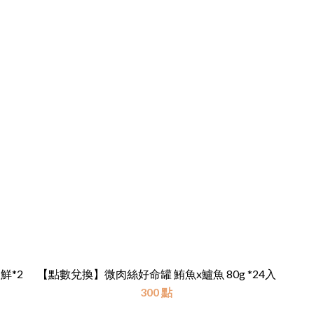
嫩雞*2 爆炒三鮮*2
【點數兌換】微肉絲好命罐 鮪魚x鱸魚 80g *24入
300 點