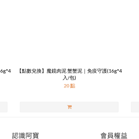
g*4
【點數兌換】魔鏡肉泥 蟹蟹泥｜免疫守護(16g*4
入/包)
20 點
認識阿寶
會員權益