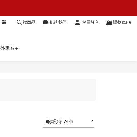
O
找商品
聯絡我們
會員登入
購物車(0)
O
外專區✈️
每頁顯示 24 個