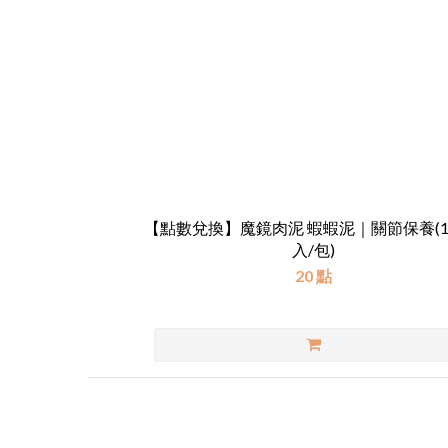
【點數兌換】魔鏡肉泥 蝦蝦泥｜關節保養(16
入/包)
20 點