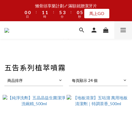
5
5
6
6
8
5
9
1
1
1
1
2
2
2
2
6
6
4
4
1
1
5
5
懶骨頭享樂計劃🦴滿額就贈潔牙片
懶骨頭享樂計劃🦴滿額就贈潔牙片
4
4
5
5
9
7
4
8
:
:
:
:
:
:
0
0
0
0
1
1
1
1
5
5
3
3
0
0
4
4
馬上GO
馬上GO
3
3
4
4
8
6
3
7
9
日
日
9
時
時
分
分
9
秒
秒
0
0
0
0
4
4
2
2
3
3
2
2
3
3
7
5
2
6
8
8
9
9
8
3
3
1
1
2
2
1
1
2
2
6
4
1
5
JOGUMAN新品第二波上線啦🦖早鳥優惠中
7
7
8
8
7
2
2
0
0
1
1
:
:
:
0
0
1
1
5
3
0
4
點我看
6
6
7
7
9
6
1
1
0
0
日
時
分
秒
0
0
4
2
3
5
5
6
6
8
5
9
0
0
3
1
2
4
4
5
5
9
7
4
8
2
0
1
加入LINE好友🎡天天玩轉盤拿好禮
3
3
4
4
8
6
3
7
1
0
2
2
3
3
7
5
2
6
五告系列植萃噴霧
0
1
1
2
2
6
4
1
5
懶骨頭享樂計劃🦴滿額就贈潔牙片
:
:
:
0
0
1
1
5
3
0
4
馬上GO
商品排序
每頁顯示 24 個
日
時
分
秒
0
0
4
2
3
3
1
2
2
0
1
1
0
0