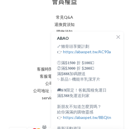
會員權益
常見Q&A
退換貨須知
購物須知
ABAO
隱私權政策
🦴懶骨頭享樂計劃
會員條款
聯絡我們
👉
https://abaopet.tw/AC90a
①滿$𝟏𝟓𝟎𝟎 折 $𝟏𝟎𝟎💴
②滿$𝟑𝟎𝟎𝟎 折 $𝟐𝟎𝟎💶
客服時間：AM:0900~PM:0600
滿$𝟖𝟖𝟖加碼贈送
客服電話：(02) 8231 - 6166
✨新品✨機能羊乳潔牙片
公司統編：82898398
🚚𝟖/𝟖限定！爸氣囤糧免運日
公司地址：新北市永和區保生路2號
滿$𝟑𝟖𝟖免運送到家
service@abaopet.com.tw
新朋友不知道怎麼買嗎？
給你滿滿的購物靈感
👉
https://abaopet.tw/8BQtn
最新活動資訊