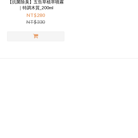
【抗菌除臭】五告草植萃噴霧
｜特調木質_200ml
NT$280
NT$330