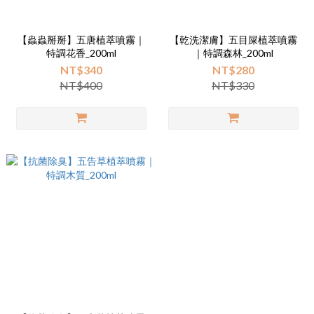
【蟲蟲掰掰】五唐植萃噴霧｜
【乾洗潔膚】五目屎植萃噴霧
特調花香_200ml
｜特調森林_200ml
NT$340
NT$280
NT$400
NT$330