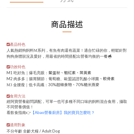
商品描述
產品特色
人氣熱銷狗飼料M系列，有魚有肉還有蔬菜！適合忙碌的你，輕鬆針對
🥣
狗狗身體狀況及愛好，用最省的時間搭配出營養均衡的一餐
功效特色
M1 吃好魚｜爆毛亮眼：
鱉蛋粉、蝦紅素、葉黃素
M2 肉多多｜腸胃關節：葡萄糖、
歐盟認證
乳酸小球菌
、軟骨素
30%超級食物、70%糙米燕麥
M3 金腰瘦｜低卡高纖：
食用方法
經阿寶營養顧問調配，
可單一也可多種不同口味的飼料混合食用，
攝取
不同營養價值！
看飲食指南👉
【Abao營養廚房】我的寶貝怎麼吃？
適用對象
不分年齡 全齡犬糧 / Adult Dog