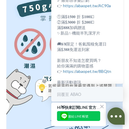
🦴懶骨頭享樂計劃
👉
https://abaopet.tw/AC90a
①滿$𝟏𝟓𝟎𝟎 折 $𝟏𝟎𝟎💴
②滿$𝟑𝟎𝟎𝟎 折 $𝟐𝟎𝟎💶
滿$𝟖𝟖𝟖加碼贈送
✨新品✨機能羊乳潔牙片
🚚𝟖/𝟖限定！爸氣囤糧免運日
滿$𝟑𝟖𝟖免運送到家
新朋友不知道怎麼買嗎？
給你滿滿的購物靈感
👉
https://abaopet.tw/8BQtn
最新活動資訊
都在LINE@生活圈
👉
https://lin.ee/lcet1XR
回覆至 ABAO
Hi👋快來訂閱LINE 官方帳號吧！
連結 LINE 帳號
立即購買