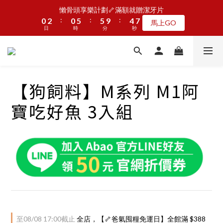
8
8
0
3
3
7
2
2
1
1
3
3
1
1
6
6
6
6
5
5
5
5
JOGUMAN新品第二波上線啦🦖早鳥優惠中
懶骨頭享樂計劃🦴滿額就贈潔牙片
7
9
7
2
2
6
1
1
:
:
:
:
:
:
0
0
2
2
0
0
5
5
5
5
9
9
4
4
4
4
馬上GO
點我看
6
8
6
1
1
5
0
0
日
日
時
時
分
分
秒
秒
1
1
4
4
4
4
8
8
3
3
3
3
5
7
5
9
9
0
0
4
0
0
3
3
3
3
7
7
2
2
2
2
4
6
4
9
9
8
8
3
2
2
2
2
6
6
1
1
1
1
加入LINE好友🎡天天玩轉盤拿好禮
3
5
3
8
8
7
7
2
1
1
1
1
5
5
0
0
0
0
2
4
2
7
7
6
6
1
0
0
0
0
4
4
1
3
1
6
6
5
5
懶骨頭享樂計劃🦴滿額就贈潔牙片
【狗飼料】M系列 M1阿
0
3
3
:
:
:
0
2
0
5
5
9
4
4
馬上GO
2
2
日
時
分
秒
1
4
4
8
3
3
寶吃好魚 3入組
1
1
0
3
3
7
2
2
0
0
2
2
6
1
1
1
1
5
0
0
0
0
4
3
2
1
0
至
08/08 17:00
截止
全店，【🦴爸氣囤糧免運日】全館滿 $388