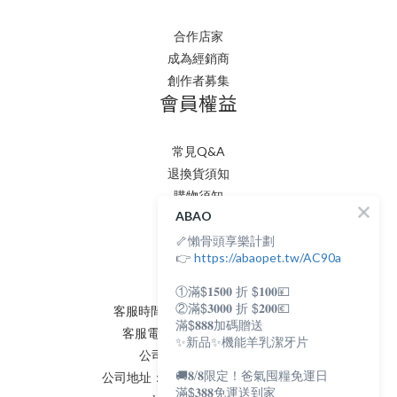
合作店家
成為經銷商
創作者募集
會員權益
常見Q&A
退換貨須知
購物須知
ABAO
隱私權政策
🦴懶骨頭享樂計劃
會員條款
聯絡我們
👉
https://abaopet.tw/AC90a
①滿$𝟏𝟓𝟎𝟎 折 $𝟏𝟎𝟎💴
②滿$𝟑𝟎𝟎𝟎 折 $𝟐𝟎𝟎💶
客服時間：AM:0900~PM:0600
滿$𝟖𝟖𝟖加碼贈送
客服電話：(02) 8231 - 6166
✨新品✨機能羊乳潔牙片
公司統編：82898398
🚚𝟖/𝟖限定！爸氣囤糧免運日
公司地址：新北市永和區保生路2號
滿$𝟑𝟖𝟖免運送到家