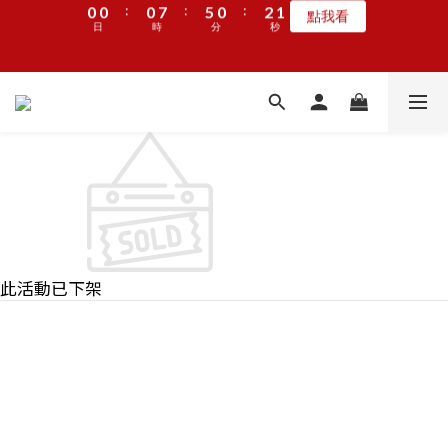
:
:
:
0
0
0
7
5
0
2
1
點我看
6
6
6
6
8
7
1
1
1
8
6
1
3
2
3
1
懶骨頭享樂計劃🦴滿額就贈潔牙片
日
時
分
秒
6
4
1
0
5
5
5
5
7
6
:
:
:
0
0
0
7
5
0
2
1
2
0
馬上GO
5
3
0
日
時
分
秒
4
4
4
9
4
6
5
6
4
1
0
1
4
2
加入LINE好友🎡天天玩轉盤拿好禮
3
3
3
8
3
5
4
5
3
0
0
3
1
2
2
2
9
7
2
4
3
4
2
2
0
1
1
1
8
6
1
3
2
懶骨頭享樂計劃🦴滿額就贈潔牙片
3
1
1
:
:
:
0
0
0
7
5
0
2
1
2
0
馬上GO
0
日
時
分
秒
6
4
1
0
1
5
3
0
0
4
2
3
1
2
0
1
此活動已下架
0