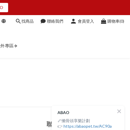
O
O
找商品
聯絡我們
會員登入
購物車(0)
點我看
外專區✈️
O
ABAO
🦴懶骨頭享樂計劃
聯絡我們
👉
https://abaopet.tw/AC90a