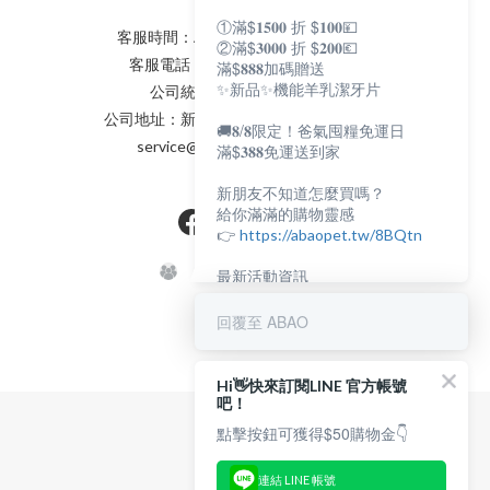
①滿$𝟏𝟓𝟎𝟎 折 $𝟏𝟎𝟎💴
客服時間：AM:0900~PM:0600
②滿$𝟑𝟎𝟎𝟎 折 $𝟐𝟎𝟎💶
客服電話：(02) 8231 - 6166
滿$𝟖𝟖𝟖加碼贈送
✨新品✨機能羊乳潔牙片
公司統編：82898398
公司地址：新北市永和區保生路2號
🚚𝟖/𝟖限定！爸氣囤糧免運日
service@abaopet.com.tw
滿$𝟑𝟖𝟖免運送到家
新朋友不知道怎麼買嗎？
給你滿滿的購物靈感
👉
https://abaopet.tw/8BQtn
最新活動資訊
都在LINE@生活圈
👉
https://lin.ee/lcet1XR
回覆至 ABAO
Hi👋快來訂閱LINE 官方帳號
吧！
點擊按鈕可獲得$50購物金👇
連結 LINE 帳號