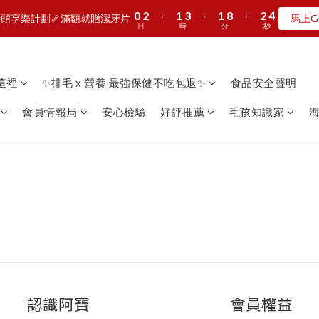
8
9
9
3
5
4
6
4
5
6
:
:
:
:
:
:
0
0
2
2
1
1
3
3
1
1
8
8
2
2
3
3
7
9
8
8
9
頭享樂計劃🦴滿額就贈潔牙片
頭享樂計劃🦴滿額就贈潔牙片
馬上G
馬上G
2
4
3
5
3
4
5
日
日
時
時
分
分
秒
秒
1
1
0
0
2
2
0
0
7
7
1
1
2
2
6
8
7
9
7
8
9
1
3
2
4
2
9
3
4
0
0
1
1
6
6
0
0
1
1
5
7
6
8
6
7
8
:
:
:
0
2
1
3
1
8
2
3
MAN新品第二波上線啦🦖早鳥優惠中
0
0
5
5
0
0
4
6
5
7
5
6
7
日
時
分
秒
1
0
2
0
7
1
2
4
4
3
5
4
6
4
5
6
看這裡
✨排毛 x 營養 最強保健不吃包退✨
食品安全聲明
0
1
6
0
1
加入LINE好友🎡天天玩轉盤拿好禮
3
3
2
4
3
5
3
4
5
0
5
0
2
2
1
3
2
4
2
9
3
4
會員情報局
安心檢驗
好評推薦
毛孩知識家
海
4
1
1
:
:
:
0
2
1
3
1
8
2
3
頭享樂計劃🦴滿額就贈潔牙片
馬上G
3
日
時
分
秒
0
0
1
0
2
0
7
1
2
2
0
1
6
0
1
1
0
5
0
0
4
3
2
1
0
認識阿寶
會員權益