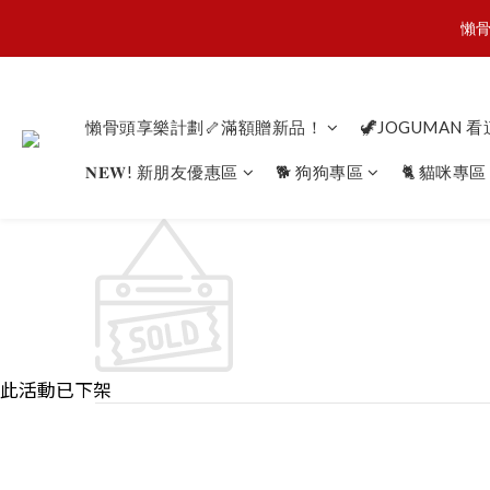
懶骨
懶骨
JOGU
懶骨頭享樂計劃🦴滿額贈新品！
🦖JOGUMAN 
𝐍𝐄𝐖! 新朋友優惠區
🐕 狗狗專區
🐈 貓咪專區
懶骨
此活動已下架