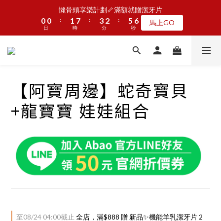
5
5
6
8
7
1
1
1
1
2
2
8
8
4
4
3
3
6
6
7
7
懶骨頭享樂計劃🦴滿額就贈潔牙片
懶骨頭享樂計劃🦴滿額就贈潔牙片
4
4
5
7
6
9
:
:
:
:
:
:
0
0
0
0
1
1
7
7
3
3
2
2
5
5
6
6
馬上GO
馬上GO
3
3
4
6
5
8
9
9
日
日
9
時
時
分
分
秒
秒
0
0
6
6
2
2
1
1
4
4
5
5
2
2
3
9
5
4
7
8
8
8
9
5
5
1
1
0
0
3
3
4
4
1
1
2
8
4
3
6
7
JOGUMAN新品第二波上線啦🦖早鳥優惠中
7
7
8
9
4
4
0
0
2
2
3
3
:
:
:
0
0
1
7
3
2
5
6
點我看
6
6
7
9
8
3
3
1
1
2
2
日
時
分
秒
0
6
2
1
4
5
5
5
6
8
7
2
2
0
0
1
1
5
1
0
3
4
【阿寶周邊】蛇奇寶貝
4
4
5
7
6
9
1
1
0
0
4
0
2
3
加入LINE好友🎡天天玩轉盤拿好禮
3
3
4
6
5
8
9
0
0
3
1
2
+龍寶寶 娃娃組合
2
2
3
9
5
4
7
8
2
0
1
1
1
2
8
4
3
6
7
懶骨頭享樂計劃🦴滿額就贈潔牙片
1
0
:
:
:
0
0
1
7
3
2
5
6
馬上GO
0
日
時
分
秒
0
6
2
1
4
5
5
1
0
3
4
4
0
2
3
3
1
2
2
0
1
1
0
0
至
08/24 04:00
截止
全店，滿$888 贈 新品✨機能羊乳潔牙片 2