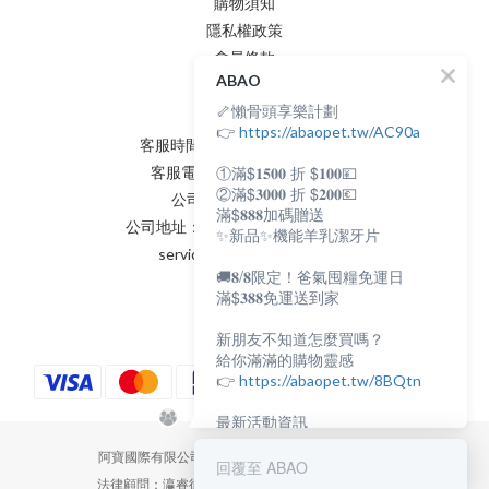
購物須知
隱私權政策
會員條款
聯絡我們
ABAO
🦴懶骨頭享樂計劃
👉
https://abaopet.tw/AC90a
客服時間：AM:0900~PM:0600
①滿$𝟏𝟓𝟎𝟎 折 $𝟏𝟎𝟎💴
客服電話：(02) 8231 - 6166
②滿$𝟑𝟎𝟎𝟎 折 $𝟐𝟎𝟎💶
公司統編：82898398
滿$𝟖𝟖𝟖加碼贈送
公司地址：新北市永和區保生路2號
✨新品✨機能羊乳潔牙片
service@abaopet.com.tw
🚚𝟖/𝟖限定！爸氣囤糧免運日
滿$𝟑𝟖𝟖免運送到家
新朋友不知道怎麼買嗎？
給你滿滿的購物靈感
👉
https://abaopet.tw/8BQtn
最新活動資訊
都在LINE@生活圈
阿寶國際有限公司 | Abaopet International Co., Ltd.
👉
https://lin.ee/lcet1XR
回覆至 ABAO
法律顧問：瀛睿律師事務所 Copyright 2022 © Abao