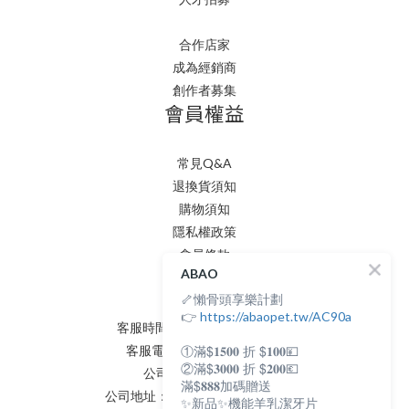
合作店家
成為經銷商
創作者募集
會員權益
常見Q&A
退換貨須知
購物須知
隱私權政策
會員條款
聯絡我們
ABAO
🦴懶骨頭享樂計劃
👉
https://abaopet.tw/AC90a
客服時間：AM:0900~PM:0600
①滿$𝟏𝟓𝟎𝟎 折 $𝟏𝟎𝟎💴
客服電話：(02) 8231 - 6166
②滿$𝟑𝟎𝟎𝟎 折 $𝟐𝟎𝟎💶
公司統編：82898398
滿$𝟖𝟖𝟖加碼贈送
公司地址：新北市永和區保生路2號
✨新品✨機能羊乳潔牙片