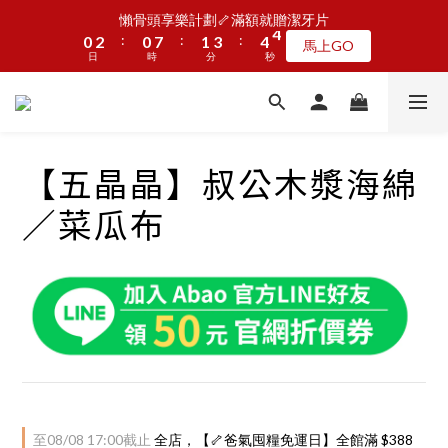
5
7
5
6
8
9
8
1
1
3
3
1
1
8
8
2
2
4
4
5
5
4
4
懶骨頭享樂計劃🦴滿額就贈潔牙片
懶骨頭享樂計劃🦴滿額就贈潔牙片
4
6
4
5
7
8
7
:
:
:
:
:
:
0
0
2
2
0
0
7
7
1
1
3
3
4
4
3
3
馬上GO
馬上GO
3
5
3
4
6
7
6
9
日
日
9
時
時
分
分
秒
秒
1
1
6
6
0
0
2
2
3
3
2
2
2
4
2
9
3
5
6
5
8
8
9
0
0
5
5
1
1
2
2
1
1
1
3
1
8
2
4
5
4
JOGUMAN新品第二波上線啦🦖早鳥優惠中
7
9
7
8
4
4
0
0
1
1
0
0
:
:
:
0
2
0
7
1
3
4
3
點我看
6
8
6
7
9
9
3
3
0
0
日
時
分
秒
1
6
0
2
3
2
5
7
5
6
8
9
8
2
2
0
5
1
2
1
【五晶晶】叔公木漿海綿
4
6
4
5
7
8
7
1
1
4
0
1
0
加入LINE好友🎡天天玩轉盤拿好禮
3
5
3
4
6
7
6
0
0
3
0
／菜瓜布
2
4
2
9
3
5
6
5
2
1
3
1
8
2
4
5
4
懶骨頭享樂計劃🦴滿額就贈潔牙片
1
:
:
:
0
2
0
7
1
3
4
3
馬上GO
0
日
時
分
秒
1
6
0
2
3
2
0
5
1
2
1
4
0
1
0
3
0
2
1
0
至
08/08 17:00
截止
全店，【🦴爸氣囤糧免運日】全館滿 $388