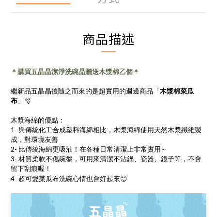
商品描述
＊購買五晶晶潔淨洗碗晶贈送木漿棉乙個＊
繼新品五晶晶後隨之而來的是超實用的週邊商品「
木漿棉菜瓜
布
」🫧
木漿海綿的優點：
1- 與傳統化工合成塑料海綿相比，木漿海綿使用天然木漿纖維製
成，對環境友善
2- 比傳統海綿更吸油！在各種日常清潔上非常實用～
3- 材質柔軟不傷碗盤，可用來清潔不沾鍋、瓷器、鏡子等，不會
留下刮痕喔！
😊
4- 超可愛菜瓜布洗碗心情也會好起來