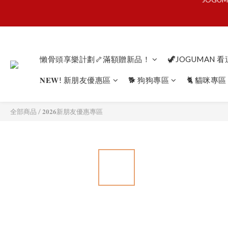
懶骨
懶骨
懶骨頭享樂計劃🦴滿額贈新品！
🦖JOGUMAN 
𝐍𝐄𝐖! 新朋友優惠區
🐕 狗狗專區
🐈 貓咪專區
全部商品
/
𝟐𝟎𝟐𝟔新朋友優惠專區