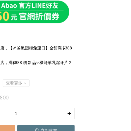
店，【🦴爸氣囤糧免運日】全館滿 $388
店，滿$888 贈 新品✨機能羊乳潔牙片 2
查看更多
800
立即購買