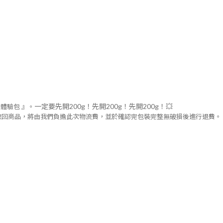
g體驗包 』。
一定要先開200g！先開200g！先開200g！💥
取回商品，將由我們負擔此次物流費，並於確認完包裝完整無破損後進行退費。