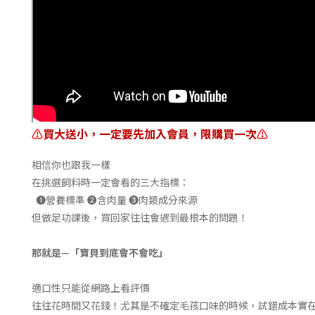
⚠️
買大送小，一定要先加入會員，限購買一次
⚠️
相信你也跟我一樣
在挑選飼料時一定會看的三大指標：
❶營養標準 ❷含肉量 ❸肉類成分來源
但做足功課後，買回家往往會遇到最根本的問題！
那就是—「寶貝到底會不會吃」
適口性只能從網路上看評價
往往花時間又花錢！
尤其是不確定毛孩口味的時候，試錯成本實在高