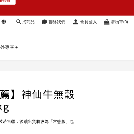
O
找商品
聯絡我們
會員登入
購物車(0)
O
外專區✈️
立即購買
薦】神仙牛無穀
kg
裝若售罄，後續出貨將改為「常態版」包