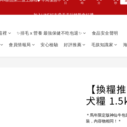
3
4
5
5
6
3
3
3
0
0
1
:
:
:
0
1
2
2
3
0
0
0
頭享樂計劃🦴滿額就贈潔牙片
馬上G
加入LINE好友🎡天天玩轉盤拿好禮
2
3
4
4
5
2
2
2
0
日
時
分
秒
0
1
1
2
1
2
3
3
4
1
1
1
0
0
1
:
:
:
0
1
2
2
3
0
0
0
頭享樂計劃🦴滿額就贈潔牙片
馬上G
0
日
時
分
秒
0
1
1
2
看這裡
✨排毛 x 營養 最強保健不吃包退✨
食品安全聲明
0
0
1
0
會員情報局
安心檢驗
好評推薦
毛孩知識家
海
【換糧推
犬糧 1.5
＊馬年限定版神仙牛包
裝，內容物相同！＊