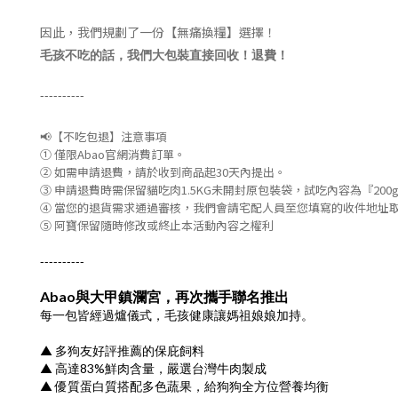
因此，我們規劃了一份【無痛換糧】選擇！
毛孩不吃的話，我們大包裝直接回收！退費！
----------
📢【不吃包退】注意事項
① 僅限Abao官網消費訂單。
② 如需申請退費，請於收到商品起30天內提出。
③ 申請退費時需保留貓吃肉1.5KG未開封原包裝袋，試吃內容為『200
④ 當您的退貨需求通過審核，我們會請宅配人員至您填寫的收件地址
⑤ 阿寶保留隨時修改或終止本活動內容之權利
----------
Abao與大甲鎮瀾宮，再次攜手聯名推出
每一包皆經過爐儀式，毛孩健康讓媽祖娘娘加持。
▲ 多狗友好評推薦的保庇飼料
▲ 高達83%鮮肉含量，嚴選台灣牛肉製成
▲ 優質蛋白質搭配多色蔬果，給狗狗全方位營養均衡