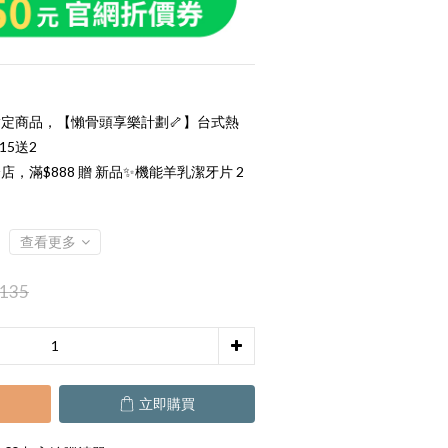
定商品，【懶骨頭享樂計劃🦴】台式熱
15送2
店，滿$888 贈 新品✨機能羊乳潔牙片 2
查看更多
135
立即購買