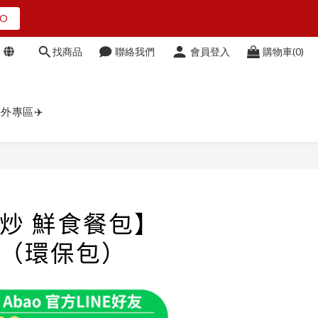
O
O
找商品
聯絡我們
會員登入
購物車(0)
點我看
外專區✈️
O
立即購買
炒 鮮食餐包】
（環保包）