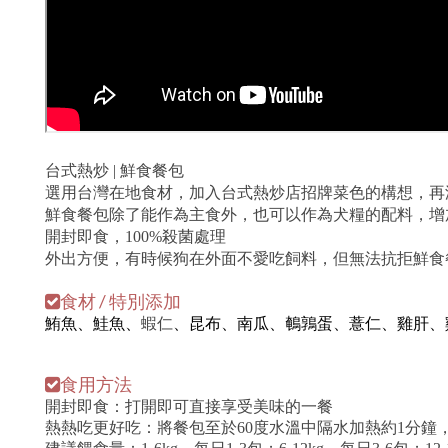
台式熱炒 | 鮮食餐包
選用台灣在地食材，加入台式熱炒店招牌菜色的構想，再
鮮食餐包除了能作為主食外，也可以作為犬糧的配料，增
開封即食，100%殺菌處理
外出方便，有時候狗在外面不愛吃飼料，但無法抗拒鮮食
食材 / 特別添加
鮪魚、鮭魚、
蝦仁
、昆布、南瓜、鵪鶉蛋、薏仁、雞肝、
食用方法
開封即食：打開即可直接享受美味的一餐
熱熱吃更好吃：將餐包至於60度水
溫中隔水加熱約1分鐘