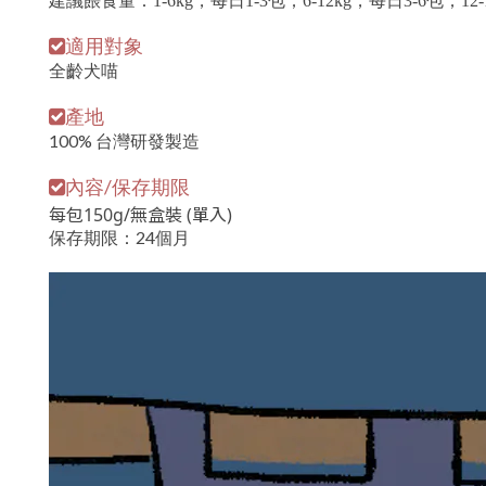
建議餵食量：1-6kg，每日1-3包；
6-12kg，每日3-6包
；12-
適用對象
全齡犬喵
產地
100% 台灣研發製造
內容/保存期限
每包150g/無盒裝 (單入)
保存期限：24個月