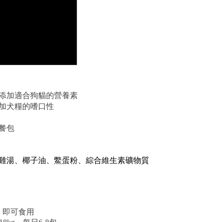
添加適合狗貓的營養素
加犬糧的嗜口性
餐包
雞湯、椰子油、鱉蛋粉、綜合維生素礦物質
，即可食用