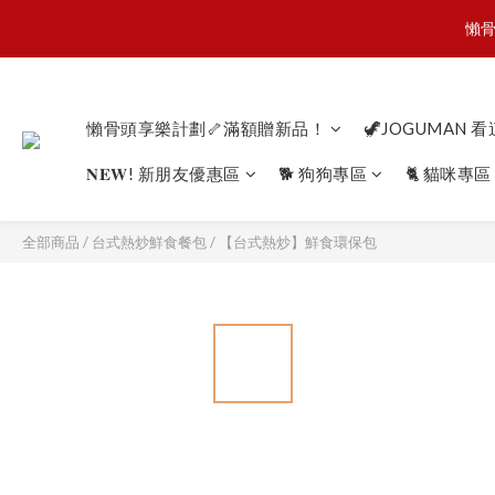
懶骨
懶骨
JOGU
懶骨頭享樂計劃🦴滿額贈新品！
🦖JOGUMAN 
𝐍𝐄𝐖! 新朋友優惠區
🐕 狗狗專區
🐈 貓咪專區
懶骨
全部商品
/
台式熱炒鮮食餐包
/
【台式熱炒】鮮食環保包