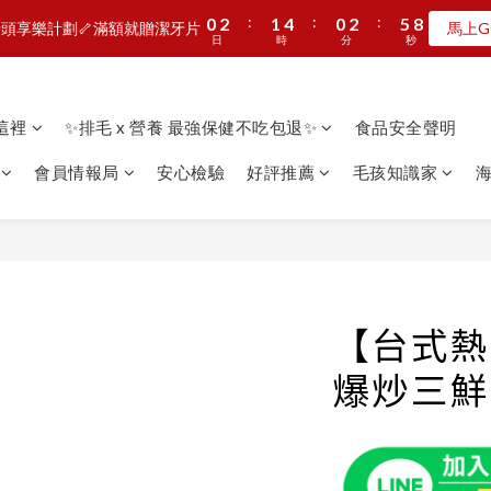
8
9
8
3
5
4
7
3
5
8
:
:
:
:
:
:
0
0
2
2
1
1
4
4
0
0
2
2
5
5
7
7
7
9
8
7
9
頭享樂計劃🦴滿額就贈潔牙片
頭享樂計劃🦴滿額就贈潔牙片
馬上G
馬上G
2
4
3
6
2
4
7
9
日
日
時
時
分
分
秒
秒
1
1
0
0
3
3
1
1
4
4
6
6
6
8
7
6
8
1
3
2
5
1
3
6
8
0
0
2
2
0
0
3
3
5
5
5
7
6
9
5
7
:
:
:
0
2
1
4
0
2
5
7
MAN新品第二波上線啦🦖早鳥優惠中
1
1
2
2
4
4
4
6
5
8
4
6
9
日
時
分
秒
1
0
3
1
4
6
0
0
1
1
3
3
3
5
4
7
3
5
8
看這裡
✨排毛 x 營養 最強保健不吃包退✨
食品安全聲明
0
2
0
3
5
加入LINE好友🎡天天玩轉盤拿好禮
0
0
2
2
2
4
3
6
2
4
7
9
1
2
4
1
1
1
3
2
5
1
3
6
8
會員情報局
安心檢驗
好評推薦
毛孩知識家
海
0
1
3
0
0
:
:
:
0
2
1
4
0
2
5
7
頭享樂計劃🦴滿額就贈潔牙片
馬上G
0
2
日
時
分
秒
1
0
3
1
4
6
1
0
2
0
3
5
0
1
2
4
0
1
3
0
2
【台式熱
1
0
爆炒三鮮