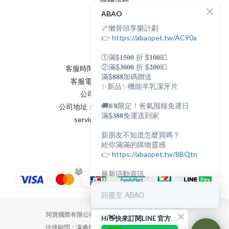
購物須知
ABAO
隱私權政策
🦴懶骨頭享樂計劃
會員條款
聯絡我們
👉
https://abaopet.tw/AC90a
①滿$𝟏𝟓𝟎𝟎 折 $𝟏𝟎𝟎💴
②滿$𝟑𝟎𝟎𝟎 折 $𝟐𝟎𝟎💶
客服時間：AM:0900~PM:0600
滿$𝟖𝟖𝟖加碼贈送
客服電話：(02) 8231 - 6166
✨新品✨機能羊乳潔牙片
公司統編：82898398
🚚𝟖/𝟖限定！爸氣囤糧免運日
公司地址：新北市永和區保生路2號
滿$𝟑𝟖𝟖免運送到家
service@abaopet.com.tw
新朋友不知道怎麼買嗎？
給你滿滿的購物靈感
👉
https://abaopet.tw/8BQtn
最新活動資訊
都在LINE@生活圈
👉
https://lin.ee/lcet1XR
回覆至 ABAO
阿寶國際有限公司 | Abaopet International Co., Ltd.
Hi👋快來訂閱LINE 官方帳號吧！
法律顧問：瀛睿律師事務所 Copyright 2022 © Abao