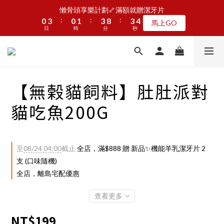
8
8
9
9
1
1
6
1
1
1
4
4
1
1
2
2
4
4
9
9
4
4
2
2
JOGUMAN新品第二波上線啦🦖早鳥優惠中
懶骨頭享樂計劃🦴滿額就贈潔牙片
7
7
8
8
0
0
5
0
:
:
:
:
:
:
0
0
3
3
0
0
1
1
3
3
8
8
3
3
1
1
馬上GO
點我看
6
9
6
7
9
9
7
4
日
日
時
時
分
分
秒
秒
2
2
0
0
2
2
7
7
2
2
0
0
5
8
5
6
8
8
6
3
1
1
1
1
6
6
1
1
4
7
4
5
7
7
5
2
0
0
0
0
5
5
0
0
加入LINE好友🎡天天玩轉盤拿好禮
3
6
3
4
6
6
4
1
4
4
2
5
2
3
5
5
3
0
3
3
1
4
1
2
4
9
4
2
懶骨頭享樂計劃🦴滿額就贈潔牙片
【無榖貓飼料】肚肚派對
2
2
:
:
:
0
3
0
1
3
8
3
1
馬上GO
1
1
日
時
分
秒
2
0
2
7
2
0
貓吃魚200G
0
0
1
1
6
1
0
0
5
0
4
3
至
08/24 04:00
截止
全店，滿$888 贈 新品✨機能羊乳潔牙片 2
2
支 (口味隨機)
1
全店，離島宅配優惠
0
查看更多
NT$199