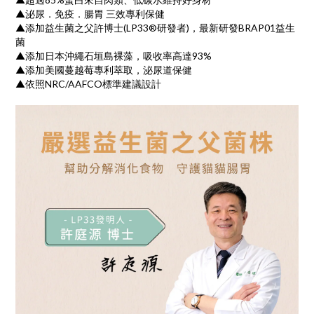
▲泌尿．免疫．腸胃 三效專利保健
▲添加益生菌之父許博士(LP33®研發者)，最新研發BRAP01益生
菌
▲添加日本沖繩石垣島裸藻，吸收率高達93%
▲添加美國蔓越莓專利萃取，泌尿道保健
▲依照NRC/AAFCO標準建議設計