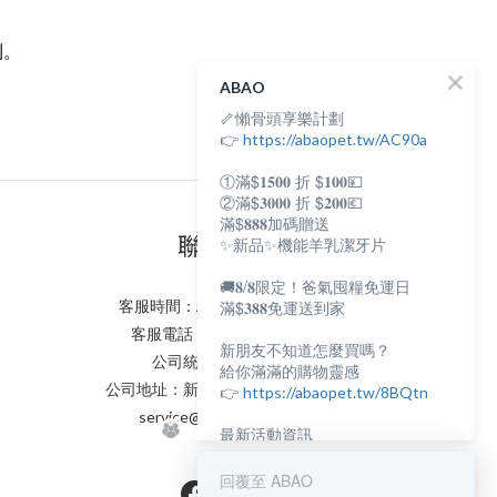
利。
ABAO
🦴懶骨頭享樂計劃
👉
https://abaopet.tw/AC90a
①滿$𝟏𝟓𝟎𝟎 折 $𝟏𝟎𝟎💴
②滿$𝟑𝟎𝟎𝟎 折 $𝟐𝟎𝟎💶
滿$𝟖𝟖𝟖加碼贈送
聯絡我們
✨新品✨機能羊乳潔牙片
🚚𝟖/𝟖限定！爸氣囤糧免運日
客服時間：AM:0900~PM:0600
滿$𝟑𝟖𝟖免運送到家
客服電話：(02) 8231 - 6166
新朋友不知道怎麼買嗎？
公司統編：82898398
給你滿滿的購物靈感
公司地址：新北市永和區保生路2號
👉
https://abaopet.tw/8BQtn
service@abaopet.com.tw
最新活動資訊
都在LINE@生活圈
👉
https://lin.ee/lcet1XR
回覆至 ABAO