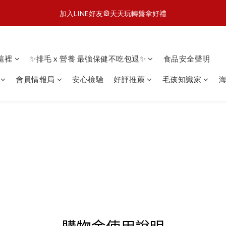
3
3
3
5
5
4
5
4
0
0
5
0
:
:
:
0
0
2
2
1
7
2
1
頭享樂計劃🦴滿額就贈潔牙片
馬上G
加入LINE好友🎡天天玩轉盤拿好禮
2
2
2
4
4
3
9
4
3
4
日
時
分
秒
1
1
0
6
1
0
1
1
1
3
3
2
8
3
2
3
0
0
5
0
0
:
:
:
0
0
2
2
1
7
2
1
頭享樂計劃🦴滿額就贈潔牙片
馬上G
2
4
日
時
分
秒
1
1
0
6
1
0
1
3
看這裡
✨排毛 x 營養 最強保健不吃包退✨
食品安全聲明
0
0
5
0
0
2
4
1
會員情報局
安心檢驗
好評推薦
毛孩知識家
海
3
0
2
1
0
購物金使用說明