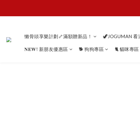
懶骨
懶骨
懶骨頭享樂計劃🦴滿額贈新品！
🦖JOGUMAN 
𝐍𝐄𝐖! 新朋友優惠區
🐕 狗狗專區
🐈 貓咪專區