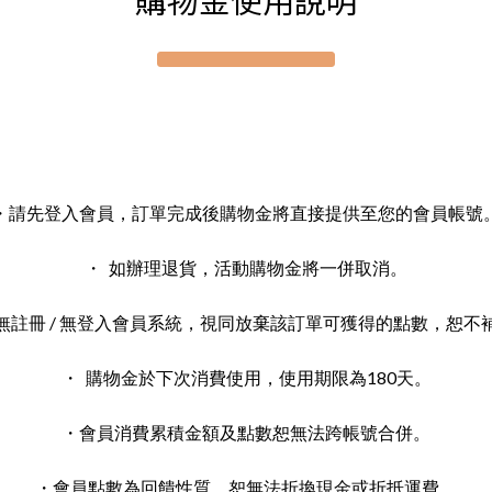
・請先登入會員，訂單完成後購物金將直接提供至您的會員帳號
・ 如辦理退貨，活動購物金將一併取消。
無註冊 / 無登入會員系統，視同放棄該訂單可獲得的點數，恕不
・ 購物金於下次消費使用，使用期限為180天。
・會員消費累積金額及點數恕無法跨帳號合併。
・會員點數為回饋性質，恕無法折換現金或折抵運費。