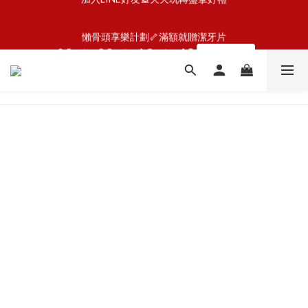
2
4
5
5
0
1
3
3
4
2
5
懶骨頭享樂計劃🦴滿額就贈潔牙片
2
4
4
5
3
6
1
3
4
4
:
:
:
0
2
2
3
1
9
4
1
3
3
4
2
5
懶骨頭享樂計劃🦴滿額就贈潔牙片
馬上GO
0
2
3
3
日
時
分
秒
1
1
2
0
8
3
:
:
:
0
2
2
3
1
9
4
馬上GO
1
2
2
日
時
分
秒
0
0
1
7
2
1
1
2
0
8
3
0
1
1
0
6
1
0
0
1
7
2
0
0
5
0
0
6
1
4
5
0
3
4
2
3
1
2
0
1
0