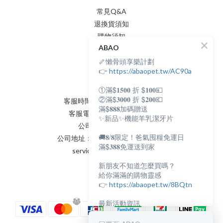
常見Q&A
退換貨須知
購物須知
ABAO
隱私權政策
🦴懶骨頭享樂計劃
會員條款
聯絡我們
👉
https://abaopet.tw/AC90a
①滿$𝟏𝟓𝟎𝟎 折 $𝟏𝟎𝟎💴
②滿$𝟑𝟎𝟎𝟎 折 $𝟐𝟎𝟎💶
客服時間：AM:0900~PM:0600
滿$𝟖𝟖𝟖加碼贈送
客服電話：(02) 8231 - 6166
✨新品✨機能羊乳潔牙片
公司統編：82898398
🚚𝟖/𝟖限定！爸氣囤糧免運日
公司地址：新北市永和區保生路2號
滿$𝟑𝟖𝟖免運送到家
service@abaopet.com.tw
新朋友不知道怎麼買嗎？
給你滿滿的購物靈感
👉
https://abaopet.tw/8BQtn
最新活動資訊
都在LINE@生活圈
👉
https://lin.ee/lcet1XR