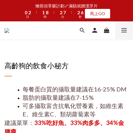
5
7
6
7
7
7
7
1
1
3
3
2
2
9
9
3
3
8
8
3
3
懶骨頭享樂計劃🦴滿額就贈潔牙片
懶骨頭享樂計劃🦴滿額就贈潔牙片
4
6
5
6
6
6
6
:
:
:
:
:
:
0
0
2
2
1
1
8
8
2
2
7
7
2
2
9
馬上GO
馬上GO
3
5
4
5
5
9
日
日
時
時
分
分
秒
秒
5
5
1
1
0
0
7
7
1
1
6
6
1
1
8
2
4
3
4
9
4
8
9
4
4
0
0
6
6
0
0
5
5
0
0
7
1
3
2
9
3
8
3
JOGUMAN新品第二波上線啦🦖早鳥優惠中
7
9
8
9
9
3
3
5
5
4
4
6
:
:
:
0
2
1
8
2
7
2
點我看
6
8
7
8
8
2
2
4
4
3
3
日
時
分
秒
5
1
0
7
1
6
1
5
7
6
7
7
1
1
3
3
2
2
4
0
6
0
5
0
4
6
5
6
6
0
0
2
2
1
1
3
5
4
加入LINE好友🎡天天玩轉盤拿好禮
9
3
5
4
5
5
1
1
0
0
2
4
3
8
2
4
3
4
9
4
高齡狗的飲食小秘方
0
0
1
3
2
7
1
3
2
9
3
8
3
懶骨頭享樂計劃🦴滿額就贈潔牙片
0
2
1
6
:
:
:
0
2
1
8
2
7
2
馬上GO
1
0
日
時
分
秒
5
1
0
7
1
6
1
0
每餐蛋白質的攝取量建議在16-25% DM
4
0
6
0
5
0
3
5
4
脂肪的攝取量建議在7-15%
2
4
3
可多攝取富含抗氧化營養素，如維生素
1
3
2
E、維生素C、類胡蘿蔔素等
0
2
1
建議菜單：
33%吃好魚、33%肉多多、34%金
1
0
0
腰瘦