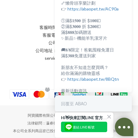
🦴懶骨頭享樂計劃
會員條款
聯絡我們
👉
https://abaopet.tw/AC90a
①滿$𝟏𝟓𝟎𝟎 折 $𝟏𝟎𝟎💴
②滿$𝟑𝟎𝟎𝟎 折 $𝟐𝟎𝟎💶
客服時間：AM:0900~PM:0600
滿$𝟖𝟖𝟖加碼贈送
客服電話：(02) 8231 - 6166
✨新品✨機能羊乳潔牙片
公司統編：82898398
🚚𝟖/𝟖限定！爸氣囤糧免運日
公司地址：新北市永和區保生路2號
滿$𝟑𝟖𝟖免運送到家
service@abaopet.com.tw
新朋友不知道怎麼買嗎？
給你滿滿的購物靈感
👉
https://abaopet.tw/8BQtn
最新活動資訊
都在LINE@生活圈
👉
https://lin.ee/lcet1XR
回覆至 ABAO
阿寶國際有限公司 | Abaopet International Co., Ltd.
Hi👋快來訂閱LINE 官方帳號吧！
法律顧問：瀛睿律師事務所 Copyright 2022 © Abao
連結 LINE 帳號
本公司全系列商品皆已投保新安東京海上產物保險產品責任險3000萬