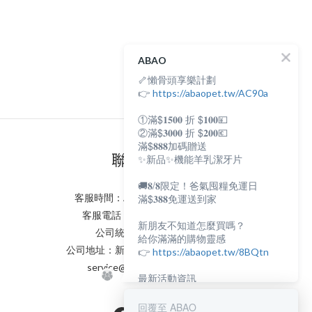
ABAO
🦴懶骨頭享樂計劃
👉
https://abaopet.tw/AC90a
①滿$𝟏𝟓𝟎𝟎 折 $𝟏𝟎𝟎💴
②滿$𝟑𝟎𝟎𝟎 折 $𝟐𝟎𝟎💶
滿$𝟖𝟖𝟖加碼贈送
聯絡我們
✨新品✨機能羊乳潔牙片
🚚𝟖/𝟖限定！爸氣囤糧免運日
客服時間：AM:0900~PM:0600
滿$𝟑𝟖𝟖免運送到家
客服電話：(02) 8231 - 6166
新朋友不知道怎麼買嗎？
公司統編：82898398
給你滿滿的購物靈感
公司地址：新北市永和區保生路2號
👉
https://abaopet.tw/8BQtn
service@abaopet.com.tw
最新活動資訊
都在LINE@生活圈
👉
https://lin.ee/lcet1XR
回覆至 ABAO