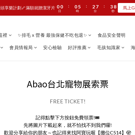
8
8
8
3
3
3
8
5
6
8
8
:
:
:
:
:
:
0
0
0
0
0
0
5
5
2
2
7
7
3
3
7
7
7
9
頭享樂計劃🦴滿額就贈潔牙片
頭享樂計劃🦴滿額就贈潔牙片
馬上G
馬上G
2
2
2
7
4
9
5
7
7
日
日
時
時
分
分
秒
秒
4
4
1
1
6
6
2
2
6
6
6
8
9
9
1
1
1
6
3
8
4
6
6
3
3
0
0
5
5
1
1
5
5
5
7
8
8
:
:
:
0
0
0
5
2
7
3
MAN新品第二波上線啦🦖早鳥優惠中
5
5
2
2
4
4
0
0
4
4
4
9
6
7
7
日
時
分
秒
4
1
6
2
4
4
1
1
3
3
3
3
3
8
5
6
6
看這裡
✨排毛 x 營養 最強保健不吃包退✨
食品安全聲明
3
0
5
1
3
3
加入LINE好友🎡天天玩轉盤拿好禮
0
0
2
2
2
2
2
7
4
9
5
5
2
4
0
9
2
2
1
1
1
1
1
6
3
8
4
4
會員情報局
安心檢驗
好評推薦
毛孩知識家
海
1
3
8
1
1
0
0
:
:
:
0
0
0
5
2
7
3
3
頭享樂計劃🦴滿額就贈潔牙片
馬上G
0
2
7
0
0
日
時
分
秒
4
1
6
2
2
1
6
3
0
5
1
1
0
5
2
4
0
0
4
1
3
Abao台北寵物展索票
3
0
2
2
1
1
0
FREE TICKET!
0
記得點擊下方按鈕免費領票!🎟️
先將圖片下載起來，就不怕找不到我們囉!
歡迎分享給你的朋友～也記得來找阿寶玩喔【攤位C514】🫣