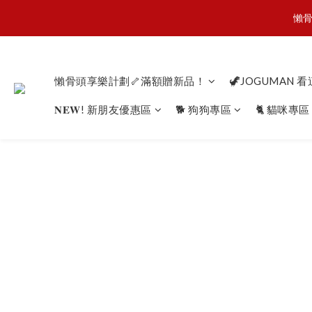
懶骨
懶骨
JOGU
懶骨頭享樂計劃🦴滿額贈新品！
🦖JOGUMAN 
𝐍𝐄𝐖! 新朋友優惠區
🐕 狗狗專區
🐈 貓咪專區
懶骨