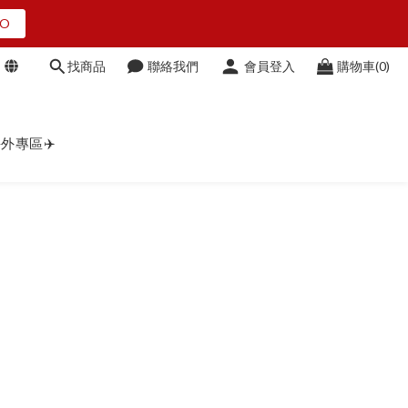
O
O
找商品
聯絡我們
會員登入
購物車(0)
點我看
外專區✈️
O