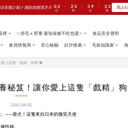
8
2
3
5
5
6
8
5
2
9
4
:
:
:
:
:
:
0
0
2
2
2
2
3
3
5
5
9
9
2
2
7
9
9
9
頭享樂計劃🦴滿額就贈潔牙片
頭享樂計劃🦴滿額就贈潔牙片
馬上G
馬上G
1
2
4
4
5
7
4
1
8
日
日
時
時
分
分
秒
秒
3
1
1
1
1
2
2
4
4
8
8
1
1
6
8
8
9
8
0
1
3
3
4
6
3
0
7
2
0
0
0
0
1
1
3
3
7
7
0
0
5
7
7
8
7
:
:
:
0
2
2
3
5
9
2
MAN新品第二波上線啦🦖早鳥優惠中
6
1
0
0
2
2
6
6
4
6
6
7
9
6
日
時
分
秒
1
1
2
4
8
1
5
0
1
1
5
5
3
5
5
6
8
5
看這裡
✨排毛 x 營養 最強保健不吃包退✨
食品安全聲明
0
0
1
3
7
0
4
加入LINE好友🎡天天玩轉盤拿好禮
0
0
4
4
2
4
4
5
7
4
0
2
6
3
3
3
1
3
3
4
6
3
會員情報局
安心檢驗
好評推薦
毛孩知識家
海
1
5
2
2
2
:
:
:
0
2
2
3
5
9
2
頭享樂計劃🦴滿額就贈潔牙片
馬上G
0
4
1
日
時
分
秒
1
1
1
1
2
4
8
1
3
0
0
0
愛上這隻「戲精」狗狗 🐕
0
0
1
3
7
0
2
0
2
6
1
1
5
0
0
4
養秘笈！讓你愛上這隻「戲精」狗狗
3
2
1
2025-04-02
0
」——柴犬！這隻來自日本的微笑天使
傲嬌性格