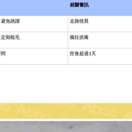
就醫警訊
，避免跳躍
走路怪異
，定期梳毛
瘋狂抓癢
時間
拒食超過
1
天