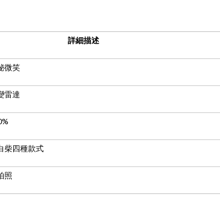
詳細描述
秘微笑
變雷達
0%
白柴四種款式
拍照