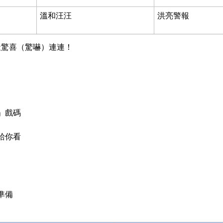
溫和汪汪
洪亮警報
天驚喜（驚嚇）連連！
」戲碼
給你看
準備