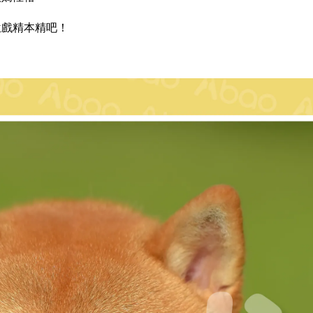
位戲精本精吧！