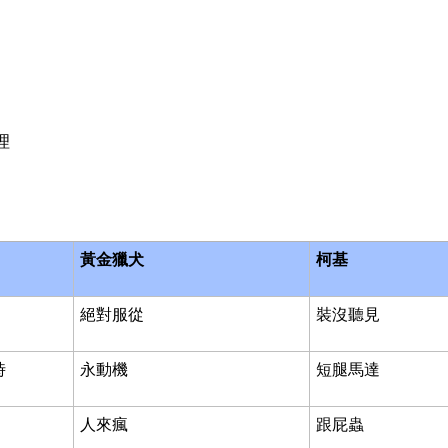
理
黃金獵犬
柯基
絕對服從
裝沒聽見
時
永動機
短腿馬達
人來瘋
跟屁蟲