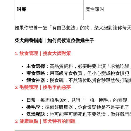
叫聲
魔性嚎叫
如果你想養一隻「有自己想法」的狗，柴犬絕對讓你每
柴犬飼養指南｜如何伺候這位傲嬌主子
1. 飲食管理｜挑食大師對策
主食選擇
：高品質飼料，必要時要上演「求牠吃飯
零食策略
：用高級零食收買，但小心變成挑食慣犯
餵食神器
：慢食碗，不然這位吃貨會秒殺然後打嗝
2. 毛髮護理｜換毛季的惡夢
日常
：每周梳毛3次，見證「一梳一團毛」的奇觀
換毛季
：準備好吸塵器，你會懷疑牠是不是要禿了
洗澡秘訣
：牠可能寧可髒死也不要洗澡，做好戰鬥
3. 健康重點｜柴犬特有的問題