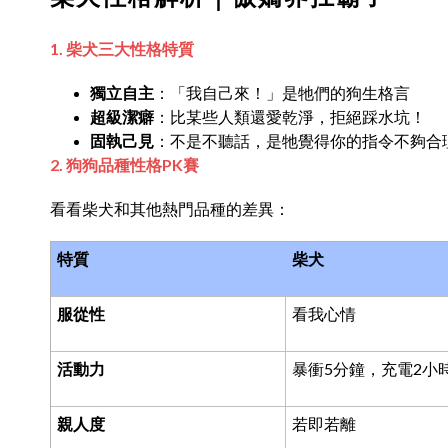
1. 柴犬三大性格特質
獨立自主
：「我自己來！」是牠們的狗生格言
超級潔癖
：比某些人類還愛乾淨，拒絕踩水坑！
固執己見
：不是不聽話，是牠覺得你的指令不夠合
2. 狗狗品種性格PK賽
看看柴犬和其他熱門品種的差異：
特質
柴犬
服從性
看我心情
活動力
暴衝
5
分鐘，充電
2
小
親人度
若即若離