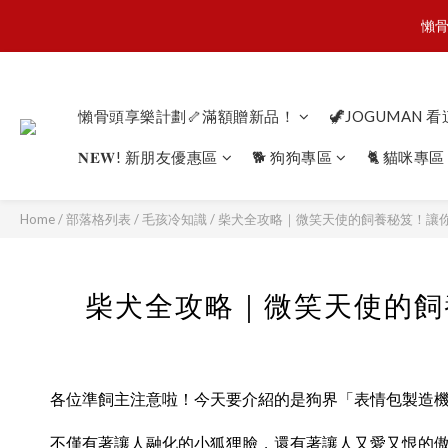
懶骨
懶骨
JOGU
懶骨頭享樂計劃🦴滿額贈新品！
🦖JOGUMAN 
𝐍𝐄𝐖! 新朋友優惠區
🐕 狗狗專區
🐈 貓咪專區
懶骨
Home
/
部落格列表
/
毛孩冷知識
/
柴犬全攻略｜微笑天使的飼養秘笈！讓你
柴犬全攻略｜微笑天使的飼
各位準飼主注意啦！今天要介紹的是狗界「表情包製造機
不僅有著讓人融化的小狐狸臉，還有著讓人又愛又恨的