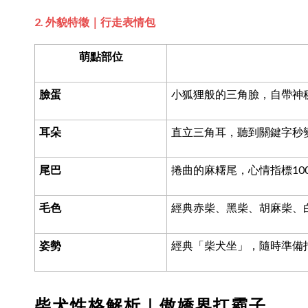
2. 外貌特徵｜行走表情包
萌點部位
臉蛋
小狐狸般的三角臉，自帶神
耳朵
直立三角耳，聽到關鍵字秒
尾巴
捲曲的麻糬尾，心情指標
10
毛色
經典赤柴、黑柴、胡麻柴、
姿勢
經典「柴犬坐」，隨時準備
柴犬性格解析｜傲嬌界扛霸子