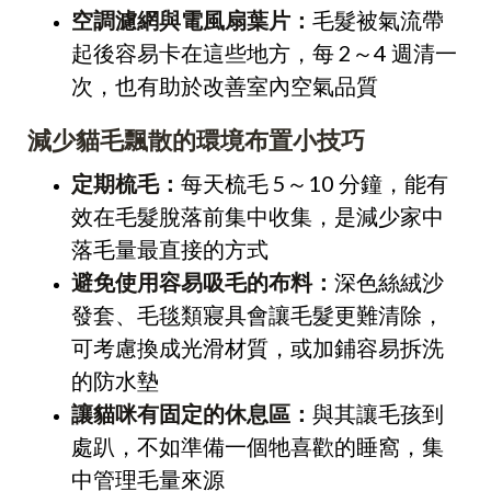
空調濾網與電風扇葉片：
毛髮被氣流帶
起後容易卡在這些地方，每 2～4 週清一
次，也有助於改善室內空氣品質
減少貓毛飄散的環境布置小技巧
定期梳毛：
每天梳毛 5～10 分鐘，能有
效在毛髮脫落前集中收集，是減少家中
落毛量最直接的方式
避免使用容易吸毛的布料：
深色絲絨沙
發套、毛毯類寢具會讓毛髮更難清除，
可考慮換成光滑材質，或加鋪容易拆洗
的防水墊
讓貓咪有固定的休息區：
與其讓毛孩到
處趴，不如準備一個牠喜歡的睡窩，集
中管理毛量來源