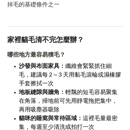
掉毛的基礎條件之一
家裡貓毛清不完怎麼辦？
哪些地方最容易積毛？
沙發與布面家具：
纖維會緊緊抓住細
毛，建議每 2～3 天用黏毛滾輪或濕橡膠
手套擦拭一次
地板縫隙與牆角：
輕飄的短毛容易聚集
在角落，掃地前可先用靜電拖把集中，
再用吸塵器吸除
貓咪的睡窩與常待區域：
這裡毛量最密
集，每週至少清洗或拍打一次