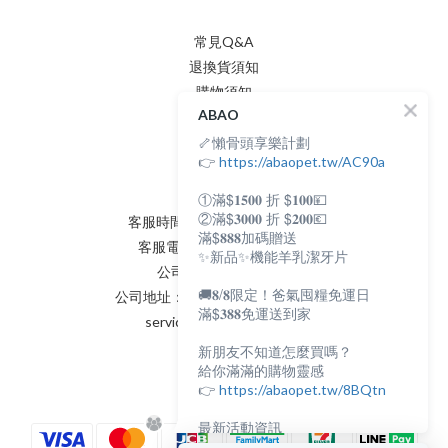
常見Q&A
退換貨須知
購物須知
ABAO
隱私權政策
🦴懶骨頭享樂計劃
會員條款
聯絡我們
👉
https://abaopet.tw/AC90a
①滿$𝟏𝟓𝟎𝟎 折 $𝟏𝟎𝟎💴
②滿$𝟑𝟎𝟎𝟎 折 $𝟐𝟎𝟎💶
客服時間：AM:0900~PM:0600
滿$𝟖𝟖𝟖加碼贈送
客服電話：(02) 8231 - 6166
✨新品✨機能羊乳潔牙片
公司統編：82898398
🚚𝟖/𝟖限定！爸氣囤糧免運日
公司地址：新北市永和區保生路2號
滿$𝟑𝟖𝟖免運送到家
service@abaopet.com.tw
新朋友不知道怎麼買嗎？
給你滿滿的購物靈感
👉
https://abaopet.tw/8BQtn
最新活動資訊
都在LINE@生活圈