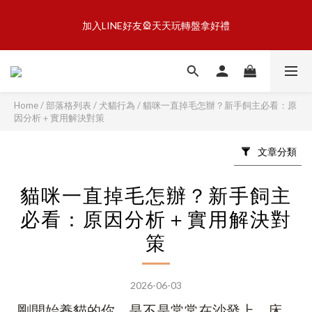
5
7
5
9
8
6
8
0
0
2
1
3
1
1
3
1
5
4
2
6
4
懶骨頭享樂計劃🦴滿額就贈潔牙片
4
6
4
8
7
5
9
7
1
0
2
0
加入LINE好友🎡天天玩轉盤拿好禮
:
:
:
0
2
0
4
3
1
5
3
馬上GO
3
5
3
7
6
4
8
6
0
1
日
時
分
秒
1
3
2
0
4
2
2
4
2
6
5
3
7
5
0
0
2
1
3
1
1
3
1
5
4
2
6
4
懶骨頭享樂計劃🦴滿額就贈潔牙片
1
0
2
0
:
:
:
0
2
0
4
3
1
5
3
馬上GO
0
1
日
時
分
秒
1
3
2
0
4
2
0
Home
/
部落格列表
/
犬貓行為
/
貓咪一直掉毛怎辦？新手飼主必看：原
0
2
1
3
1
因分析＋實用解決對策
1
0
2
0
0
1
文章分類
0
貓咪一直掉毛怎辦？新手飼主
必看：原因分析＋實用解決對
策
2026-06-03
剛開始養貓的你，是不是常常在沙發上、床