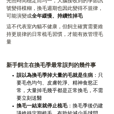
光照時間穩定而均一，大腦接收到的季節訊
號變得模糊，換毛週期也因此變得不規律，
可能演變成
全年緩慢、持續性掉毛
這不代表室內貓不健康，但飼主確實需要維
持更規律的日常梳毛習慣，才能有效管理毛
量
新手飼主在換毛季最常誤判的幾件事
誤以為換毛季掉大量的毛就是生病
：只
要毛色均勻、皮膚乾淨、精神食慾正
常，大量掉毛幾乎都是正常換毛，不需
要立刻送醫
換毛一結束就停止梳毛
：換毛季後仍建
議維持定期梳毛，有助於減少毛球問