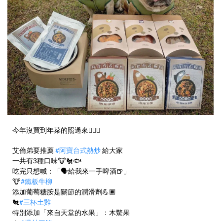
今年沒買到年菜的照過來🙋🏿‍♂️
艾倫弟要推薦
#阿寶台式熱炒
給大家
一共有3種口味🐮🐔🐟
吃完只想喊：「🗣給我來一手啤酒🍺」
🐮
#鐵板牛柳
添加葡萄糖胺是關節的潤滑劑💪🏿
🐔
#三杯土雞
特別添加「來自天堂的水果」：木鱉果