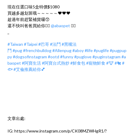
現在任選口味5盒特價$1080
買越多越划算哦～～～～～❤️❤️❤️
趁過年前趕緊補貨囉😙
還不快叫爸爸買給你👉🏻
@abaopet
👈🏻
_
#Taiwan
#Taipei
#巴哥
#法鬥
#黑嘴法
鬥
#pug
#frenchbulldog
#Allenpug
#aboy
#life
#puglife
#pugpup
py
#dogsofinstagram
#ootd
#funny
#puglove
#puginstagram
#a
baopet
#阿寶生活
#阿寶台式熱炒
#鮮食包
#寵物鮮食
#🐮
#🐔
#
🐟
#艾倫推薦給你💕
文章出處:
IG:
https://www.instagram.com/p/CK08MZWHgR1/?