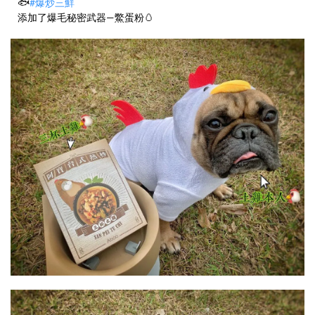
🐟
#爆炒三鮮
添加了爆毛秘密武器—鱉蛋粉🥚