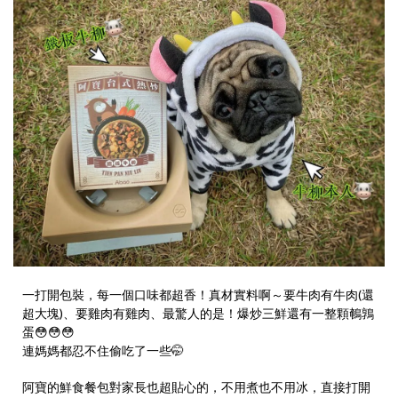
一打開包裝，每一個口味都超香！真材實料啊～要牛肉有牛肉(還
超大塊)、要雞肉有雞肉、最驚人的是！爆炒三鮮還有一整顆鵪鶉
蛋😳😳😳
連媽媽都忍不住偷吃了一些🤭
阿寶的鮮食餐包對家長也超貼心的，不用煮也不用冰，直接打開