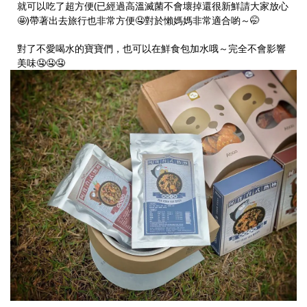
就可以吃了超方便(已經過高溫滅菌不會壞掉還很新鮮請大家放心
🤩)帶著出去旅行也非常方便🤤對於懶媽媽非常適合喲～🤭
對了不愛喝水的寶寶們，也可以在鮮食包加水哦～完全不會影響
美味🤤🤤🤤