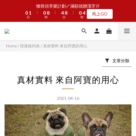
:
:
:
0
1
0
8
4
8
0
3
馬上GO
3
4
3
7
3
6
1
2
1
9
5
9
1
4
懶骨頭享樂計劃🦴滿額就贈潔牙片
9
日
9
時
分
9
秒
0
7
3
7
2
2
3
2
6
2
5
:
:
:
0
1
0
8
4
8
0
3
8
9
8
8
馬上GO
6
2
6
1
1
2
1
9
5
9
1
4
JOGUMAN新品第二波上線啦🦖早鳥優惠中
日
時
分
秒
0
7
3
7
2
7
8
7
7
5
1
5
0
:
:
:
0
1
0
8
4
8
0
3
點我看
6
2
6
1
6
7
6
6
9
4
0
4
日
時
分
秒
0
7
3
7
2
5
1
5
0
5
6
5
9
5
8
3
3
6
2
6
1
4
0
4
4
5
4
8
4
7
2
2
5
1
5
0
加入LINE好友🎡天天玩轉盤拿好禮
3
3
Home
/
部落格列表
/
真材實料 來自阿寶的用心
3
4
3
7
3
6
1
1
4
0
4
2
2
2
3
2
6
2
5
0
0
3
3
1
1
1
2
1
9
5
9
1
4
懶骨頭享樂計劃🦴滿額就贈潔牙片
文章分類
2
2
0
0
:
:
:
0
1
0
8
4
8
0
3
馬上GO
1
1
日
時
分
秒
0
7
3
7
2
0
0
真材實料 來自阿寶的用心
6
2
6
1
5
1
5
0
4
0
4
2021-04-16
3
3
2
2
1
1
0
0