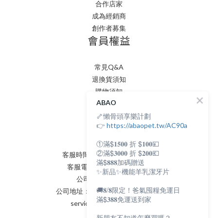
合作店家
成為經銷商
創作者募集
會員權益
常見Q&A
退換貨須知
購物須知
ABAO
隱私權政策
🦴懶骨頭享樂計劃
會員條款
👉
聯絡我們
https://abaopet.tw/AC90a
①滿$𝟏𝟓𝟎𝟎 折 $𝟏𝟎𝟎💴
②滿$𝟑𝟎𝟎𝟎 折 $𝟐𝟎𝟎💶
客服時間：AM:0900~PM:0600
滿$𝟖𝟖𝟖加碼贈送
客服電話：(02) 8231 - 6166
✨新品✨機能羊乳潔牙片
公司統編：82898398
🚚𝟖/𝟖限定！爸氣囤糧免運日
公司地址：新北市永和區保生路2號
滿$𝟑𝟖𝟖免運送到家
service@abaopet.com.tw
新朋友不知道怎麼買嗎？