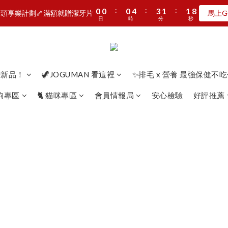
8
8
8
9
9
3
3
3
7
6
4
4
:
:
:
:
:
:
0
0
0
0
0
0
4
4
3
3
1
1
1
1
7
7
7
7
7
8
8
頭享樂計劃🦴滿額就贈潔牙片
頭享樂計劃🦴滿額就贈潔牙片
馬上G
馬上G
2
2
2
6
5
3
3
9
日
日
時
時
分
分
秒
秒
3
3
2
2
0
0
0
0
6
6
6
6
6
9
7
7
1
1
1
5
4
2
2
8
2
2
1
1
5
5
5
5
5
9
8
6
6
:
:
:
0
0
0
4
3
1
1
7
MAN新品第二波上線啦🦖早鳥優惠中
1
1
0
0
4
4
4
4
4
8
7
5
5
日
時
分
秒
3
2
0
0
6
0
0
3
3
3
3
3
7
6
4
4
2
1
5
加入LINE好友🎡天天玩轉盤拿好禮
2
2
2
2
2
6
5
3
3
9
1
0
4
贈新品！
🦖JOGUMAN 看這裡
✨排毛 x 營養 最強保健不
1
1
1
1
1
5
4
2
2
8
0
3
0
0
:
:
:
0
0
0
4
3
1
1
7
頭享樂計劃🦴滿額就贈潔牙片
馬上G
2
狗狗專區
🐈 貓咪專區
會員情報局
安心檢驗
好評推薦
日
時
分
秒
3
2
0
0
6
1
2
1
5
0
1
0
4
0
3
2
1
0