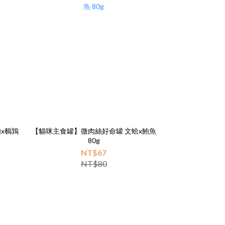
x鵪鶉
【貓咪主食罐】微肉絲好命罐 文蛤x鮪魚
80g
NT$67
NT$80