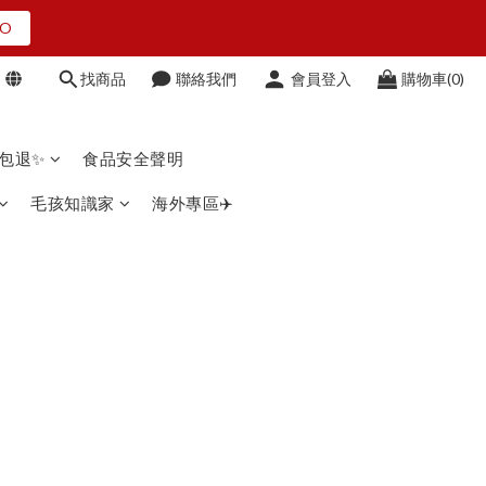
O
O
找商品
聯絡我們
會員登入
購物車(0)
點我看
吃包退✨
食品安全聲明
O
毛孩知識家
海外專區✈️