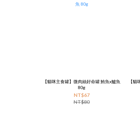
【貓咪主食罐】微肉絲好命罐 鮪魚x鱸魚
【貓
80g
NT$67
NT$80