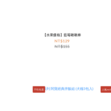
【水果優格】藍莓啾啾棒
NT$129
NT$155
不吃包退
人氣no1