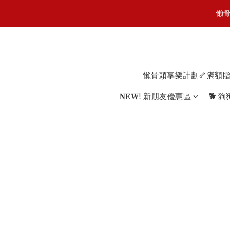
懶骨
懶骨
JOGU
懶骨頭享樂計劃🦴滿額
懶骨
𝐍𝐄𝐖! 新朋友優惠區
🐕 