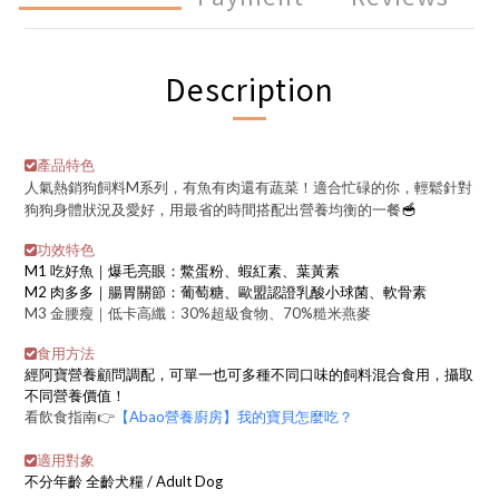
Description
產品特色
人氣熱銷狗飼料M系列，有魚有肉還有蔬菜！適合忙碌的你，輕鬆針對
🥣
狗狗身體狀況及愛好，用最省的時間搭配出營養均衡的一餐
功效特色
M1 吃好魚｜爆毛亮眼：
鱉蛋粉、蝦紅素、葉黃素
M2 肉多多｜腸胃關節：葡萄糖、
歐盟認證
乳酸小球菌
、軟骨素
M3 金腰瘦｜低卡高纖：
30%超級食物、70%糙米燕麥
食用方法
經阿寶營養顧問調配，
可單一也可多種不同口味的飼料混合食用，
攝取
不同營養價值！
看飲食指南👉
【Abao營養廚房】我的寶貝怎麼吃？
適用對象
不分年齡 全齡犬糧 / Adult Dog