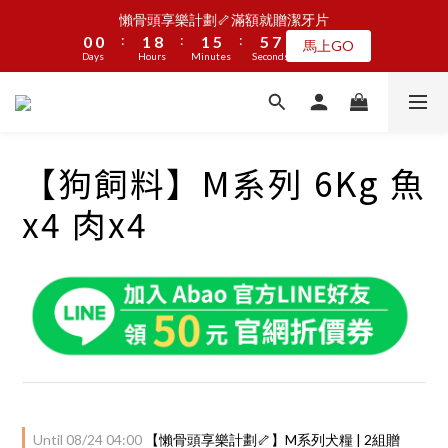
5
5
6
6
9
1
1
1
1
2
2
9
9
2
2
6
6
6
6
5
5
懶骨頭享樂計劃🦴滿額就贈潔牙片
懶骨頭享樂計劃🦴滿額就贈潔牙片
4
4
5
5
9
9
8
:
:
:
:
:
:
0
0
0
0
1
1
8
8
1
1
5
5
5
5
4
4
馬上GO
馬上GO
3
3
4
4
8
8
7
Days
Days
9
9
Hours
Hours
Minutes
Minutes
Seconds
Seconds
0
0
7
7
0
0
4
4
4
4
3
3
2
2
3
3
7
7
6
8
8
9
9
6
6
3
3
3
3
2
2
1
1
2
9
2
6
6
5
JOGUMAN新品第二波上線啦🦖早鳥優惠中
7
7
8
8
5
5
2
2
2
2
1
1
:
:
:
0
0
1
8
1
5
5
4
點我看
6
6
7
7
4
4
1
1
1
1
0
0
Days
Hours
Minutes
Seconds
0
7
0
4
4
3
5
5
6
6
9
3
3
0
0
0
0
6
3
3
2
【狗飼料】M系列 6Kg 魚
4
4
5
5
9
9
8
2
2
5
2
2
1
加入LINE好友🎡天天玩轉盤拿好禮
3
3
4
4
8
8
7
1
1
4
1
1
0
x4 肉x4
2
2
3
3
7
7
6
0
0
3
0
0
1
1
2
9
2
6
6
5
懶骨頭享樂計劃🦴滿額就贈潔牙片
2
:
:
:
0
0
1
8
1
5
5
4
馬上GO
1
Days
Hours
Minutes
Seconds
0
7
0
4
4
3
0
6
3
3
2
5
2
2
1
4
1
1
0
3
0
0
2
1
0
Until
08/24 04:00
【懶骨頭享樂計劃🦴】M系列犬糧 | 2組贈