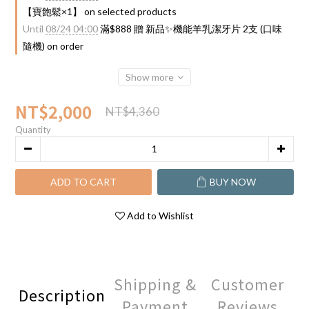
【寶飽鬆×1】 on selected products
Until
08/24 04:00
滿$888 贈 新品✨機能羊乳潔牙片 2支 (口味
隨機) on order
Show more
NT$2,000
NT$4,360
Quantity
ADD TO CART
BUY NOW
Add to Wishlist
Shipping &
Customer
Description
Payment
Reviews