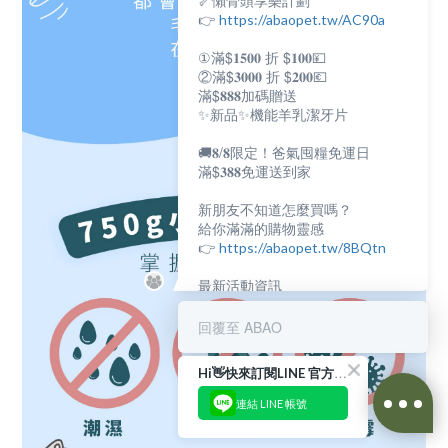
🦴懶骨頭享樂計劃
👉
https://abaopet.tw/AC90a
①滿$𝟏𝟓𝟎𝟎 折 $𝟏𝟎𝟎💴
②滿$𝟑𝟎𝟎𝟎 折 $𝟐𝟎𝟎💶
滿$𝟖𝟖𝟖加碼贈送
✨新品✨機能羊乳潔牙片
🚚𝟖/𝟖限定！爸氣囤糧免運日
滿$𝟑𝟖𝟖免運送到家
新朋友不知道怎麼買嗎？
給你滿滿的購物靈感
👉
https://abaopet.tw/8BQtn
最新活動資訊
都在LINE@生活圈
👉
https://lin.ee/lcet1XR
回覆至 ABAO
Hi👋快來訂閱LINE 官方帳號吧！
連結 LINE 帳號
BUY NOW