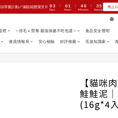
8
8
9
8
3
6
3
4
7
3
6
6
:
:
:
:
:
:
0
0
3
3
0
0
1
1
4
4
0
0
3
3
3
3
7
7
8
7
頭享樂計劃🦴滿額就贈潔牙片
頭享樂計劃🦴滿額就贈潔牙片
馬上G
馬上G
2
5
2
3
6
2
5
5
Days
Days
Hours
Hours
Minutes
Minutes
Seconds
Seconds
2
2
0
0
3
3
2
2
2
2
6
9
6
7
6
9
9
1
4
1
2
5
1
4
4
1
1
2
2
1
1
1
1
5
8
5
6
9
5
8
8
:
:
:
0
3
0
1
4
0
3
3
MAN新品第二波上線啦🦖早鳥優惠中
0
0
1
1
0
0
0
0
4
7
4
5
8
4
7
7
Days
Hours
Minutes
Seconds
2
0
3
2
2
0
0
3
6
3
4
7
3
6
6
看這裡
✨排毛 x 營養 最強保健不吃包退✨
食品安全聲明
1
2
1
1
加入LINE好友🎡天天玩轉盤拿好禮
2
5
2
3
6
2
5
5
0
1
0
0
1
4
1
2
5
1
4
4
會員情報局
安心檢驗
好評推薦
毛孩知識家
0
:
:
:
0
3
0
1
4
0
3
3
頭享樂計劃🦴滿額就贈潔牙片
馬上G
Days
Hours
Minutes
Seconds
2
0
3
2
2
1
2
1
1
0
1
0
0
0
【貓咪肉
鮭鮭泥｜
(16g*4