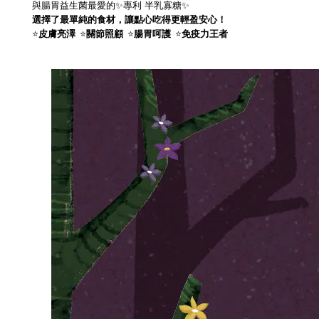
與腸胃益生菌最愛的✨專利 半乳寡糖✨
選擇了最單純的食材，讓點心吃得更輕盈安心！
⭐
⭐
⭐
⭐
皮膚亮澤
關節照顧
腸胃呵護
免疫力王者