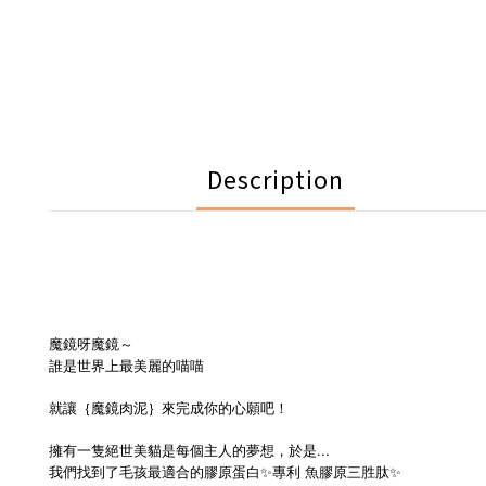
Description
魔鏡呀魔鏡～
誰是世界上最美麗的喵喵
就讓｛魔鏡肉泥｝來完成你的心願吧！
擁有一隻絕世美貓是每個主人的夢想，於是...
我們找到了毛孩最適合的膠原蛋白✨專利 魚膠原三胜肽✨