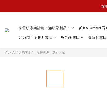
懶骨
懶骨
JOGU
懶骨頭享樂計劃🦴滿額贈新品！
🦖JOGUMAN 
𝟐𝟎𝟐𝟓新手必BUY專區
🐕 狗狗專區
🐈 貓咪專區
懶骨
View All
/
犬貓零食
/
【魔鏡肉泥】點心肉泥