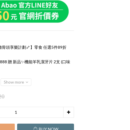
骨頭享樂計劃🦴】零食 任選5件89折
888 贈 新品✨機能羊乳潔牙片 2支 (口味
Show more
20
T
BUY NOW