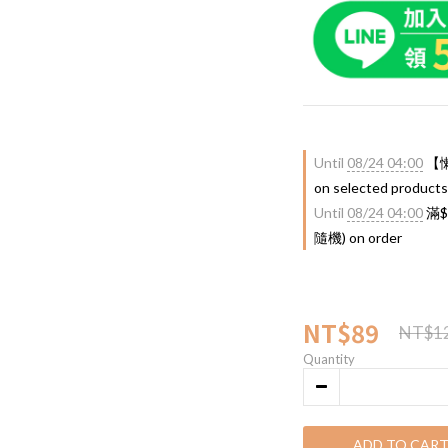
Until
08/24 04:00
【懶
on selected products
Until
08/24 04:00
滿$
隨機) on order
NT$89
NT$1
Quantity
ADD TO CAR