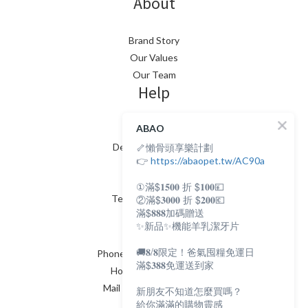
About
Brand Story
Our Values
Our Team
Help
ABAO
FAQ
🦴懶骨頭享樂計劃
Delivery & Shipping
👉
https://abaopet.tw/AC90a
Payment
Return Policy
①滿$𝟏𝟓𝟎𝟎 折 $𝟏𝟎𝟎💴
Terms & Conditions
②滿$𝟑𝟎𝟎𝟎 折 $𝟐𝟎𝟎💶
Contact
滿$𝟖𝟖𝟖加碼贈送
✨新品✨機能羊乳潔牙片
🚚𝟖/𝟖限定！爸氣囤糧免運日
Phone / XX-XXX-XXX-XXX
滿$𝟑𝟖𝟖免運送到家
Hours / XXXX-XXXX
Mail / XXX@XXXX.COM
新朋友不知道怎麼買嗎？
給你滿滿的購物靈感