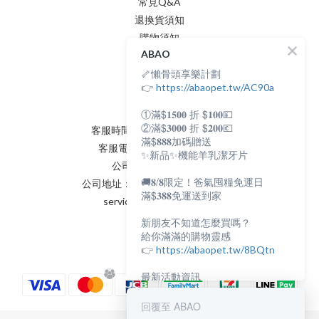
常見Q&A
退換貨須知
購物須知
ABAO
隱私權政策
🦴懶骨頭享樂計劃
會員條款
聯絡我們
👉
https://abaopet.tw/AC90a
①滿$𝟏𝟓𝟎𝟎 折 $𝟏𝟎𝟎💴
②滿$𝟑𝟎𝟎𝟎 折 $𝟐𝟎𝟎💶
客服時間：AM:0900~PM:0600
滿$𝟖𝟖𝟖加碼贈送
客服電話：(02) 8231 - 6166
✨新品✨機能羊乳潔牙片
公司統編：82898398
🚚𝟖/𝟖限定！爸氣囤糧免運日
公司地址：新北市永和區保生路2號
滿$𝟑𝟖𝟖免運送到家
service@abaopet.com.tw
新朋友不知道怎麼買嗎？
給你滿滿的購物靈感
👉
https://abaopet.tw/8BQtn
最新活動資訊
都在LINE@生活圈
👉
https://lin.ee/lcet1XR
回覆至 ABAO