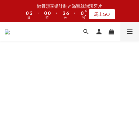
5
8
5
5
8
5
6
1
1
4
4
1
1
1
1
4
4
7
7
1
1
2
2
懶骨頭享樂計劃🦴滿額就贈潔牙片
懶骨頭享樂計劃🦴滿額就贈潔牙片
4
7
4
4
7
4
5
:
:
:
:
:
:
0
0
3
3
0
0
0
0
3
3
6
6
0
0
1
1
馬上GO
馬上GO
3
6
3
3
6
9
3
4
9
日
日
9
時
時
9
分
分
9
秒
秒
2
2
2
2
5
5
0
0
2
5
2
2
5
8
2
3
8
8
8
8
9
1
1
1
1
4
4
1
4
1
1
4
7
1
2
JOGUMAN新品第二波上線啦🦖早鳥優惠中
7
7
7
7
8
0
0
0
0
3
3
:
:
:
0
3
0
0
3
6
0
1
點我看
6
9
6
6
9
6
7
2
2
日
時
分
秒
2
2
5
0
5
8
5
5
8
5
6
1
1
1
1
4
4
7
4
4
7
4
5
0
0
0
0
3
加入LINE好友🎡天天玩轉盤拿好禮
3
6
3
3
6
9
3
4
2
2
5
2
2
5
8
2
3
1
1
4
1
1
4
7
1
2
懶骨頭享樂計劃🦴滿額就贈潔牙片
0
:
:
:
0
3
0
0
3
6
0
1
馬上GO
日
時
分
秒
2
2
5
0
1
1
4
0
0
3
2
1
0