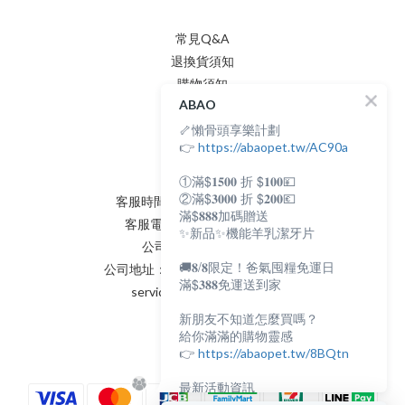
常見Q&A
退換貨須知
購物須知
ABAO
隱私權政策
🦴懶骨頭享樂計劃
會員條款
聯絡我們
👉
https://abaopet.tw/AC90a
①滿$𝟏𝟓𝟎𝟎 折 $𝟏𝟎𝟎💴
②滿$𝟑𝟎𝟎𝟎 折 $𝟐𝟎𝟎💶
客服時間：AM:0900~PM:0600
滿$𝟖𝟖𝟖加碼贈送
客服電話：(02) 8231 - 6166
✨新品✨機能羊乳潔牙片
公司統編：82898398
🚚𝟖/𝟖限定！爸氣囤糧免運日
公司地址：新北市永和區保生路2號
滿$𝟑𝟖𝟖免運送到家
service@abaopet.com.tw
新朋友不知道怎麼買嗎？
給你滿滿的購物靈感
👉
https://abaopet.tw/8BQtn
最新活動資訊
都在LINE@生活圈