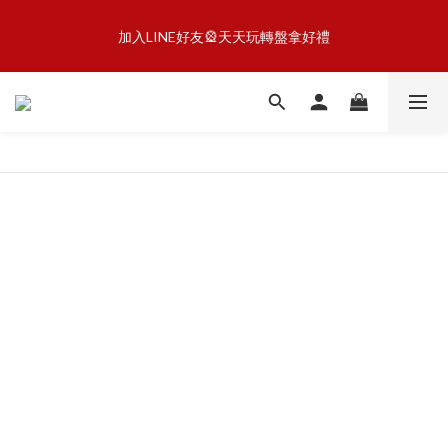
5
5
6
7
6
7
2
1
0
5
0
4
1
1
2
3
2
8
3
7
懶骨頭享樂計劃🦴滿額就贈潔牙片
4
4
5
6
5
6
1
0
4
3
加入LINE好友🎡天天玩轉盤拿好禮
:
:
:
0
0
1
2
1
7
2
6
馬上GO
3
3
4
5
4
5
9
0
3
2
日
時
分
秒
0
1
0
6
1
5
2
2
3
4
3
9
4
8
2
1
0
5
0
4
1
1
2
3
2
8
3
7
懶骨頭享樂計劃🦴滿額就贈潔牙片
1
0
4
3
:
:
:
0
0
1
2
1
7
2
6
馬上GO
0
3
2
日
時
分
秒
0
1
0
6
1
5
2
1
0
5
0
4
1
0
4
3
0
3
2
2
1
1
0
0