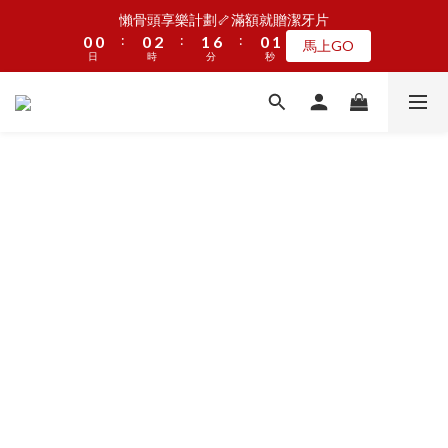
5
5
5
7
6
5
6
1
1
1
1
1
1
3
3
2
2
7
7
1
1
2
2
懶骨頭享樂計劃🦴滿額就贈潔牙片
懶骨頭享樂計劃🦴滿額就贈潔牙片
4
4
4
6
5
4
5
:
:
:
:
:
:
0
0
0
0
0
0
2
2
1
1
6
6
0
0
1
1
馬上GO
馬上GO
3
3
3
5
4
9
3
4
9
日
日
9
9
時
時
分
分
9
秒
秒
1
1
0
0
5
5
0
0
2
2
2
4
3
8
2
3
8
8
8
9
8
9
0
0
4
4
1
1
1
3
2
7
1
2
JOGUMAN新品第二波上線啦🦖早鳥優惠中
7
7
7
9
8
7
8
3
3
:
:
:
0
0
0
2
1
6
0
1
點我看
6
6
6
8
7
6
7
2
2
日
時
分
秒
1
0
5
0
5
5
5
7
6
5
6
1
1
0
4
4
4
4
6
5
4
5
0
0
3
加入LINE好友🎡天天玩轉盤拿好禮
3
3
3
5
4
9
3
4
2
2
2
2
4
3
8
2
3
1
1
1
1
3
2
7
1
2
懶骨頭享樂計劃🦴滿額就贈潔牙片
0
:
:
:
0
0
0
2
1
6
0
1
馬上GO
日
時
分
秒
1
0
5
0
0
4
3
2
1
0