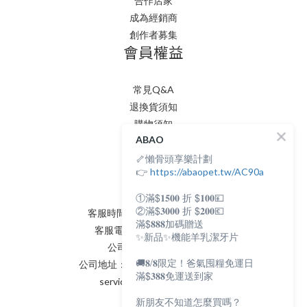
合作店家
成為經銷商
創作者募集
會員權益
常見Q&A
退換貨須知
購物須知
ABAO
隱私權政策
🦴懶骨頭享樂計劃
會員條款
聯絡我們
👉
https://abaopet.tw/AC90a
①滿$𝟏𝟓𝟎𝟎 折 $𝟏𝟎𝟎💴
②滿$𝟑𝟎𝟎𝟎 折 $𝟐𝟎𝟎💶
客服時間：AM:0900~PM:0600
滿$𝟖𝟖𝟖加碼贈送
客服電話：(02) 8231 - 6166
✨新品✨機能羊乳潔牙片
公司統編：82898398
🚚𝟖/𝟖限定！爸氣囤糧免運日
公司地址：新北市永和區保生路2號
滿$𝟑𝟖𝟖免運送到家
service@abaopet.com.tw
新朋友不知道怎麼買嗎？