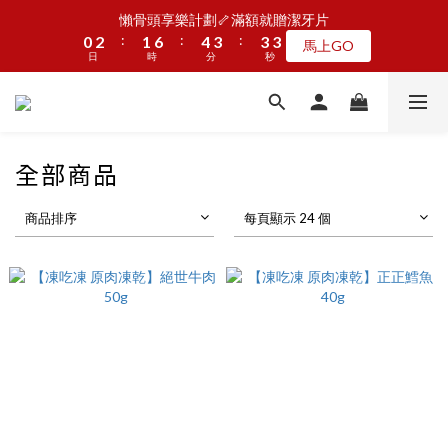
5
7
6
9
8
8
8
1
1
3
3
2
2
7
7
5
5
4
4
4
4
4
4
懶骨頭享樂計劃🦴滿額就贈潔牙片
懶骨頭享樂計劃🦴滿額就贈潔牙片
4
6
5
8
7
7
7
:
:
:
:
:
:
0
0
2
2
1
1
6
6
4
4
3
3
3
3
3
3
馬上GO
馬上GO
3
5
4
9
7
6
6
6
9
日
日
時
時
分
分
秒
秒
1
1
0
0
5
5
3
3
2
2
2
2
2
2
2
4
3
8
6
5
5
5
8
9
0
0
4
4
2
2
1
1
1
1
1
1
1
3
2
7
5
4
4
4
JOGUMAN新品第二波上線啦🦖早鳥優惠中
7
9
8
3
3
1
1
0
0
0
0
0
0
:
:
:
0
2
1
6
4
3
3
3
點我看
6
8
7
9
9
9
2
2
0
0
日
時
分
秒
1
0
5
3
2
2
2
5
7
6
9
8
8
8
1
1
0
4
2
1
1
1
全部商品
4
6
5
8
7
7
7
0
0
3
1
0
0
0
加入LINE好友🎡天天玩轉盤拿好禮
3
5
4
9
7
6
6
6
2
0
2
4
3
8
6
5
5
5
商品排序
每頁顯示 24 個
1
1
3
2
7
5
4
4
4
懶骨頭享樂計劃🦴滿額就贈潔牙片
0
:
:
:
0
2
1
6
4
3
3
3
馬上GO
日
時
分
秒
1
0
5
3
2
2
2
0
4
2
1
1
1
3
1
0
0
0
2
0
1
0