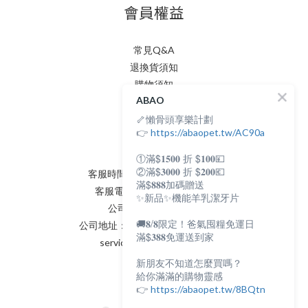
會員權益
常見Q&A
退換貨須知
購物須知
ABAO
隱私權政策
🦴懶骨頭享樂計劃
會員條款
聯絡我們
👉
https://abaopet.tw/AC90a
①滿$𝟏𝟓𝟎𝟎 折 $𝟏𝟎𝟎💴
②滿$𝟑𝟎𝟎𝟎 折 $𝟐𝟎𝟎💶
客服時間：AM:0900~PM:0600
滿$𝟖𝟖𝟖加碼贈送
客服電話：(02) 8231 - 6166
✨新品✨機能羊乳潔牙片
公司統編：82898398
🚚𝟖/𝟖限定！爸氣囤糧免運日
公司地址：新北市永和區保生路2號
滿$𝟑𝟖𝟖免運送到家
service@abaopet.com.tw
新朋友不知道怎麼買嗎？
給你滿滿的購物靈感
👉
https://abaopet.tw/8BQtn