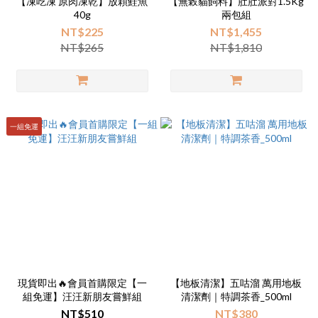
【凍吃凍 原肉凍乾】放顆鮭魚
【無榖貓飼料】肚肚派對1.5Kg
40g
兩包組
NT$225
NT$1,455
NT$265
NT$1,810
一組免運
現貨即出🔥會員首購限定【一
【地板清潔】五咕溜 萬用地板
組免運】汪汪新朋友嘗鮮組
清潔劑｜特調茶香_500ml
NT$510
NT$380