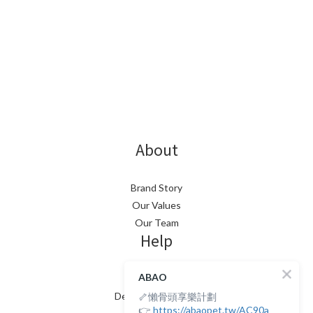
About
Brand Story
Our Values
Our Team
Help
ABAO
FAQ
🦴懶骨頭享樂計劃
Delivery & Shipping
👉
https://abaopet.tw/AC90a