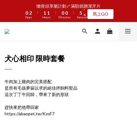
5
7
6
6
5
5
1
1
3
3
2
2
2
2
1
1
1
1
6
6
7
7
懶骨頭享樂計劃🦴滿額就贈潔牙片
懶骨頭享樂計劃🦴滿額就贈潔牙片
4
6
5
5
4
4
9
:
:
:
:
:
:
0
0
2
2
1
1
1
1
0
0
0
0
5
5
6
6
馬上GO
馬上GO
3
5
4
4
3
3
8
9
Days
Days
9
Hours
Hours
Minutes
Minutes
9
9
Seconds
Seconds
1
1
0
0
0
0
4
4
5
5
2
4
3
3
2
2
7
8
8
9
9
8
8
0
0
3
3
4
4
1
3
2
2
1
1
6
7
JOGUMAN新品第二波上線啦🦖早鳥優惠中
7
9
8
8
7
7
2
2
3
3
:
:
:
0
2
1
1
0
0
5
6
點我看
6
8
7
7
6
6
1
1
2
2
Days
Hours
Minutes
Seconds
1
0
0
4
5
5
7
6
6
5
5
0
0
1
1
0
3
4
4
6
5
5
4
4
9
0
0
2
3
加入LINE好友🎡天天玩轉盤拿好禮
犬心相印 限時套餐
3
5
4
4
3
3
8
9
1
2
2
4
3
3
2
2
7
8
0
1
1
3
2
2
1
1
6
7
懶骨頭享樂計劃🦴滿額就贈潔牙片
0
:
:
:
0
2
1
1
0
0
5
6
馬上GO
牛肉加上雞肉的完美搭配
Days
Hours
Minutes
Seconds
1
0
0
4
5
是所有毛孩夢寐以求的絕佳拌飼料聖品
0
3
4
這次丁丁牛回歸，帶來了新的形狀
2
3
1
2
趕快來把他帶回家
0
1
https://abaopet.tw/KzoF7
0