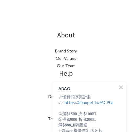
About
Brand Story
Our Values
Our Team
Help
ABAO
FAQ
🦴懶骨頭享樂計劃
Delivery & Shipping
👉
https://abaopet.tw/AC90a
Payment
Return Policy
①滿$𝟏𝟓𝟎𝟎 折 $𝟏𝟎𝟎💴
Terms & Conditions
②滿$𝟑𝟎𝟎𝟎 折 $𝟐𝟎𝟎💶
Contact
滿$𝟖𝟖𝟖加碼贈送
✨新品✨機能羊乳潔牙片