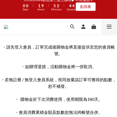
7
7
8
9
6
2
1
1
:
:
:
0
0
1
9
5
2
4
4
點我看
1
1
2
6
3
5
5
懶骨頭享樂計劃🦴滿額就贈潔牙片
6
6
7
8
5
1
0
0
Days
Hours
Minutes
Seconds
0
8
4
1
3
3
:
:
:
0
0
1
9
5
2
4
4
馬上GO
5
5
6
7
9
9
4
0
7
3
0
2
2
Days
Hours
Minutes
Seconds
0
8
4
1
3
3
4
4
5
9
6
8
8
3
6
2
1
1
加入LINE好友🎡天天玩轉盤拿好禮
7
3
0
2
2
3
3
4
8
5
7
7
2
5
1
0
0
6
2
1
1
2
2
3
7
4
6
6
1
4
0
5
1
0
0
1
1
2
6
3
5
5
懶骨頭享樂計劃🦴滿額就贈潔牙片
0
3
4
0
:
:
:
0
0
1
9
5
2
4
4
馬上GO
2
3
Days
Hours
Minutes
Seconds
0
8
4
1
3
3
・請先登入會員，訂單完成後購物金將直接提供至您的會員帳
1
2
7
3
0
2
2
號。
0
1
6
2
1
1
0
5
1
0
0
・如辦理退貨，活動購物金將一併取消。
4
0
3
・若無註冊 / 無登入會員系統，視同放棄該訂單可獲得的點數，
2
恕不補發。
1
0
・ 購物金於下次消費使用，使用期限為180天。
・會員消費累積金額及點數恕無法跨帳號合併。