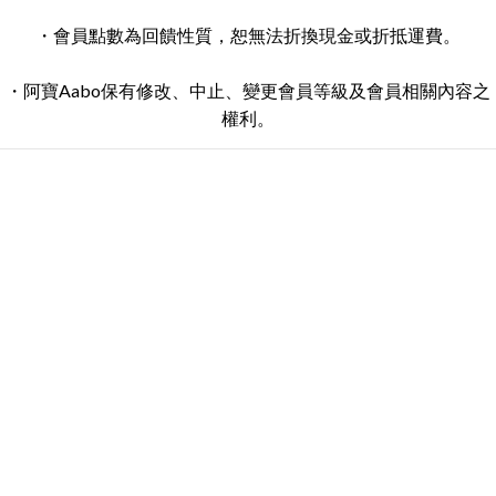
・會員點數為回饋性質，恕無法折換現金或折抵運費。
・阿寶Aabo保有修改、中止、變更會員等級及會員相關內容之
權利。