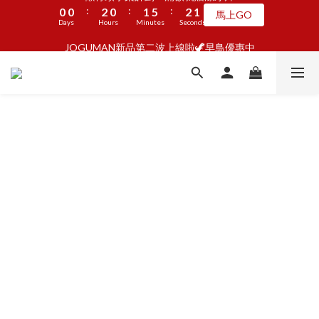
:
:
:
0
0
2
0
1
5
2
1
馬上GO
3
3
5
3
4
8
5
4
1
1
3
1
2
6
3
2
懶骨頭享樂計劃🦴滿額就贈潔牙片
Days
9
9
Hours
9
Minutes
Seconds
1
0
4
1
0
2
2
4
2
3
7
4
3
:
:
:
0
0
2
0
1
5
2
1
馬上GO
8
8
8
9
9
0
3
0
Days
Hours
Minutes
Seconds
1
1
3
1
2
6
3
2
JOGUMAN新品第二波上線啦🦖早鳥優惠中
1
0
4
1
0
7
7
9
7
8
9
8
2
:
:
:
0
0
2
0
1
5
2
1
0
3
0
點我看
6
6
8
6
7
8
7
1
Days
Hours
Minutes
Seconds
1
0
4
1
0
2
5
5
7
5
6
7
6
0
0
3
0
1
4
4
6
4
5
9
6
5
2
加入LINE好友🎡天天玩轉盤拿好禮
0
3
3
5
3
4
8
5
4
1
2
2
4
2
3
7
4
3
0
1
1
3
1
2
6
3
2
懶骨頭享樂計劃🦴滿額就贈潔牙片
:
:
:
0
0
2
0
1
5
2
1
馬上GO
Days
Hours
Minutes
Seconds
1
0
4
1
0
0
3
0
2
1
0