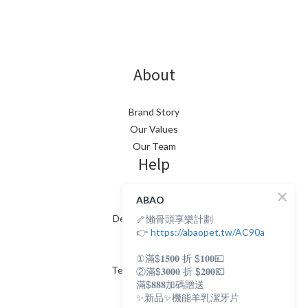
About
Brand Story
Our Values
Our Team
Help
ABAO
FAQ
🦴懶骨頭享樂計劃
Delivery & Shipping
👉
https://abaopet.tw/AC90a
Payment
Return Policy
①滿$𝟏𝟓𝟎𝟎 折 $𝟏𝟎𝟎💴
Terms & Conditions
②滿$𝟑𝟎𝟎𝟎 折 $𝟐𝟎𝟎💶
Contact
滿$𝟖𝟖𝟖加碼贈送
✨新品✨機能羊乳潔牙片