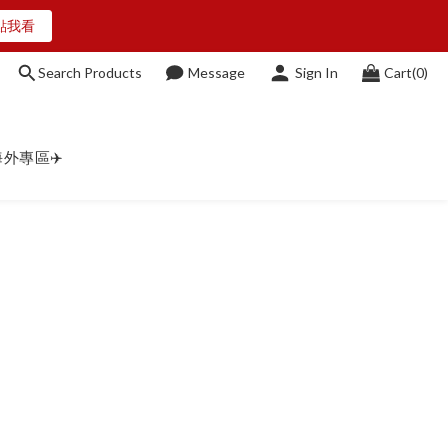
O
點我看
Search Products
Message
Sign In
Cart(0)
O
海外專區✈️