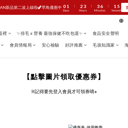
0
1
1
4
3
5
6
7
8
8
6
:
:
:
:
:
:
0
1
0
1
2
3
2
3
3
6
3
6
1
5
1
5
MAN新品第二波上線啦🦖早鳥優惠中
頭享樂計劃🦴滿額就贈潔牙片
馬上G
0
0
3
2
4
5
6
7
7
5
9
Days
Days
Hours
Hours
Minutes
Minutes
Seconds
Seconds
0
0
1
2
1
2
2
5
2
5
0
4
0
4
2
1
3
4
5
6
6
9
4
8
0
1
0
1
1
4
1
4
3
3
加入LINE好友🎡天天玩轉盤拿好禮
1
0
2
3
4
5
5
8
3
7
0
0
0
3
0
3
2
2
0
1
2
3
4
4
7
2
6
2
2
1
1
看這裡
✨排毛 x 營養 最強保健不吃包退✨
食品安全聲明
:
:
:
0
1
2
3
3
6
1
5
頭享樂計劃🦴滿額就贈潔牙片
馬上G
1
1
0
0
Days
Hours
Minutes
Seconds
0
1
2
2
5
0
4
0
0
會員情報局
安心檢驗
好評推薦
毛孩知識家
0
1
1
4
3
0
0
3
2
2
1
1
0
0
【點擊圖片領取優惠券】
※
※記得要先登入會員才可領券唷