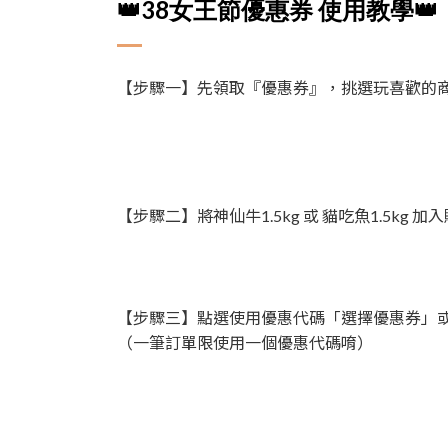
👑38女王節優惠券 使用教學👑
【步驟一】先領取『優惠券』，挑選玩喜歡的
【步驟二】將神仙牛1.5kg 或 貓吃魚1.5kg 加
【步驟三】點選使用優惠代碼「選擇優惠券」
（一筆訂單限使用一個優惠代碼唷）