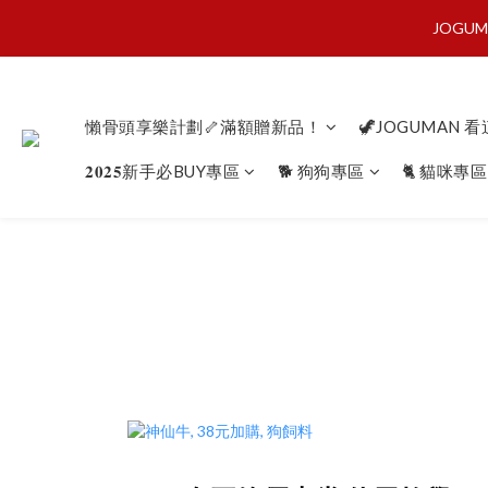
JOGU
懶骨
懶骨頭享樂計劃🦴滿額贈新品！
🦖JOGUMAN 
懶骨
𝟐𝟎𝟐𝟓新手必BUY專區
🐕 狗狗專區
🐈 貓咪專區