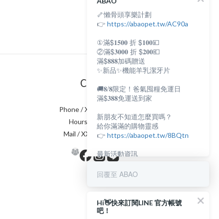
ABAO
🦴懶骨頭享樂計劃
👉
https://abaopet.tw/AC90a
①滿$𝟏𝟓𝟎𝟎 折 $𝟏𝟎𝟎💴
②滿$𝟑𝟎𝟎𝟎 折 $𝟐𝟎𝟎💶
滿$𝟖𝟖𝟖加碼贈送
✨新品✨機能羊乳潔牙片
Contact
🚚𝟖/𝟖限定！爸氣囤糧免運日
滿$𝟑𝟖𝟖免運送到家
Phone / XX-XXX-XXX-XXX
新朋友不知道怎麼買嗎？
Hours / XXXX-XXXX
給你滿滿的購物靈感
Mail / XXX@XXXX.COM
👉
https://abaopet.tw/8BQtn
最新活動資訊
都在LINE@生活圈
👉
https://lin.ee/lcet1XR
回覆至 ABAO
Hi👋快來訂閱LINE 官方帳號
吧！