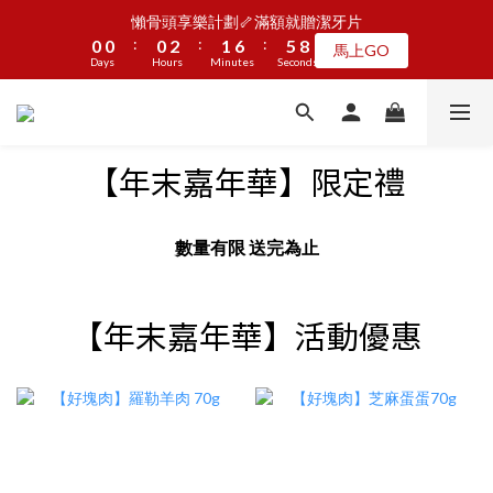
5
5
5
7
6
1
1
1
1
1
1
3
3
2
2
7
7
6
6
9
9
懶骨頭享樂計劃🦴滿額就贈潔牙片
懶骨頭享樂計劃🦴滿額就贈潔牙片
4
4
4
6
5
9
:
:
:
:
:
:
0
0
0
0
0
0
2
2
1
1
6
6
5
5
8
8
馬上GO
馬上GO
3
3
3
5
4
9
8
Days
Days
9
9
Hours
Hours
9
Minutes
Minutes
Seconds
Seconds
1
1
0
0
5
5
4
4
7
7
2
2
2
4
3
8
7
8
8
8
9
0
0
4
4
3
3
6
6
1
1
1
3
2
7
6
9
JOGUMAN新品第二波上線啦🦖早鳥優惠中
7
7
7
9
8
3
3
2
2
5
5
:
:
:
0
0
0
2
1
6
5
8
點我看
6
6
6
8
7
2
2
1
1
4
4
Days
Hours
Minutes
Seconds
1
0
5
4
7
5
5
5
7
6
1
1
0
0
3
3
【年末嘉年華】限定禮
0
4
3
6
4
4
4
6
5
9
0
0
2
2
3
2
5
加入LINE好友🎡天天玩轉盤拿好禮
3
3
3
5
4
9
8
1
1
2
1
4
2
2
2
4
3
8
7
0
0
1
0
3
數量有限 送完為止
1
1
1
3
2
7
6
9
懶骨頭享樂計劃🦴滿額就贈潔牙片
0
2
:
:
:
0
0
0
2
1
6
5
8
馬上GO
1
Days
Hours
Minutes
Seconds
1
0
5
4
7
0
【年末嘉年華】活動優惠
0
4
3
6
3
2
5
2
1
4
1
0
3
0
2
1
0