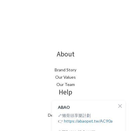
About
Brand Story
Our Values
Our Team
Help
ABAO
FAQ
🦴懶骨頭享樂計劃
Delivery & Shipping
👉
https://abaopet.tw/AC90a
Payment
Return Policy