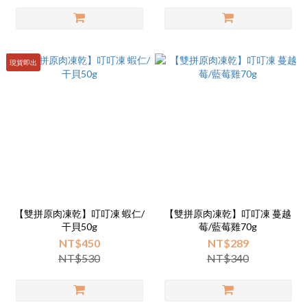
現貨即出
【雙拼原肉凍乾】叮叮凍 蝦仁/
【雙拼原肉凍乾】叮叮凍 蔓越
干貝50g
莓/藍莓雞70g
NT$450
NT$289
NT$530
NT$340