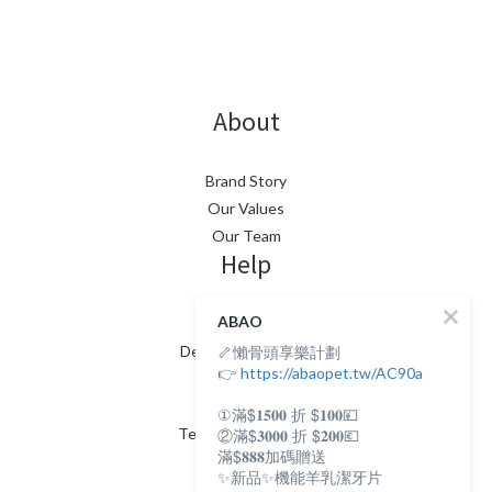
About
Brand Story
Our Values
Our Team
Help
ABAO
FAQ
🦴懶骨頭享樂計劃
Delivery & Shipping
👉
https://abaopet.tw/AC90a
Payment
Return Policy
①滿$𝟏𝟓𝟎𝟎 折 $𝟏𝟎𝟎💴
Terms & Conditions
②滿$𝟑𝟎𝟎𝟎 折 $𝟐𝟎𝟎💶
Contact
滿$𝟖𝟖𝟖加碼贈送
✨新品✨機能羊乳潔牙片