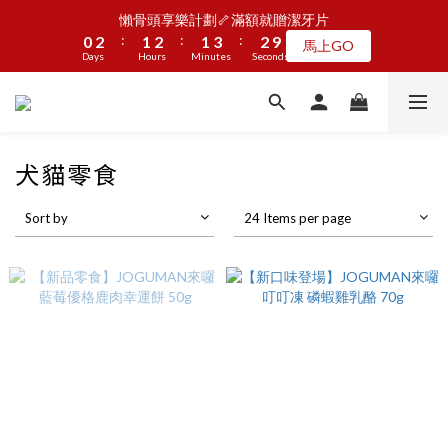
5
7
6
7
6
8
7
1
1
3
3
2
2
3
3
2
2
4
4
3
3
懶骨頭享樂計劃🦴滿額就贈潔牙片
懶骨頭享樂計劃🦴滿額就贈潔牙片
4
6
5
6
5
7
6
:
:
:
:
:
:
0
0
2
2
1
1
2
2
1
1
3
3
2
2
9
9
馬上GO
馬上GO
3
5
4
5
4
6
5
Days
Days
9
Hours
Hours
Minutes
Minutes
Seconds
Seconds
1
1
0
0
1
1
0
0
2
2
1
1
8
8
2
4
3
4
3
5
4
8
9
9
0
0
0
0
1
1
0
0
7
7
1
3
2
3
2
4
3
JOGUMAN新品第二波上線啦🦖早鳥優惠中
7
9
8
9
8
9
0
0
6
6
:
:
:
0
2
1
2
1
3
2
9
點我看
6
8
7
8
7
9
8
5
5
Days
Hours
Minutes
Seconds
1
0
1
0
2
1
8
5
7
6
7
6
8
7
4
4
0
0
1
0
7
犬貓零食
4
6
5
6
5
7
6
3
3
0
6
加入LINE好友🎡天天玩轉盤拿好禮
3
5
4
5
4
6
5
2
2
5
2
4
3
4
3
5
4
1
1
Sort by
24 Items per page
4
1
3
2
3
2
4
3
懶骨頭享樂計劃🦴滿額就贈潔牙片
0
0
3
:
:
:
0
2
1
2
1
3
2
9
馬上GO
2
Days
Hours
Minutes
Seconds
1
0
1
0
2
1
8
1
0
0
1
0
7
0
0
6
5
4
3
2
1