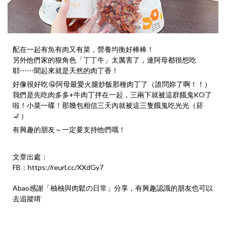
配在一起有魚有肉又有菜，營養均衡好棒棒！
另外他們家的狠角色「丁丁牛」太厲害了，連阿母都很想吃
耶⋯⋯聞起來就是天然的肉丁香！
好像很好吃
🤤
阿母最愛火腿炒飯那種肉丁了（誰問妳了啊！！）
我們是先吃肉多多+牛肉丁拌在一起，三兩下就被這群餓鬼KO了
啦！小菜一碟！那幾包相信三天內就被這三隻餓鬼吃光光（菸
🚬
）
有興趣的朋友～一定要支持他們哦！
文章出處：
FB：
https://reurl.cc/XXdGy7
Abao感謝「
柚柚與肉鬆の日常
」分享，有興趣認識的朋友也可以
去追蹤唷