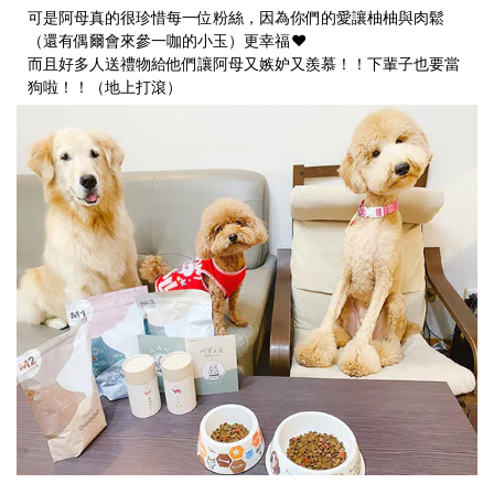
可是阿母真的很珍惜每一位粉絲，因為你們的愛讓柚柚與肉鬆
（還有偶爾會來參一咖的小玉）更幸福
❤️
而且好多人送禮物給他們讓阿母又嫉妒又羨慕！！下輩子也要當
狗啦！！（地上打滾）