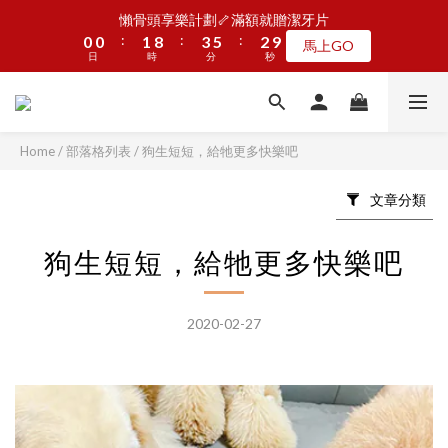
5
5
6
8
7
1
1
1
1
2
2
9
9
4
4
6
6
3
3
9
9
懶骨頭享樂計劃🦴滿額就贈潔牙片
懶骨頭享樂計劃🦴滿額就贈潔牙片
4
4
5
7
9
6
:
:
:
:
:
:
0
0
0
0
1
1
8
8
3
3
5
5
2
2
8
8
馬上GO
馬上GO
3
3
4
6
8
5
9
日
日
9
時
時
分
分
秒
秒
0
0
7
7
2
2
4
4
1
1
7
7
2
2
3
5
7
4
8
8
9
6
6
1
1
3
3
0
0
6
6
1
1
2
9
4
6
3
9
JOGUMAN新品第二波上線啦🦖早鳥優惠中
7
7
8
9
5
5
0
0
2
2
5
5
:
:
:
0
0
1
8
3
5
2
8
點我看
6
6
7
9
8
4
4
1
1
4
4
日
時
分
秒
0
7
2
4
1
7
5
5
6
8
7
3
3
0
0
3
3
Home
/
部落格列表
/
狗生短短，給牠更多快樂吧
6
1
3
0
6
4
4
5
7
9
6
2
2
2
2
5
0
2
5
加入LINE好友🎡天天玩轉盤拿好禮
3
3
4
6
8
5
1
1
1
1
文章分類
4
1
4
2
2
3
5
7
4
0
0
0
0
3
0
3
1
1
2
9
4
6
3
9
懶骨頭享樂計劃🦴滿額就贈潔牙片
2
2
狗生短短，給牠更多快樂吧
:
:
:
0
0
1
8
3
5
2
8
馬上GO
1
1
日
時
分
秒
0
7
2
4
1
7
0
0
6
1
3
0
6
5
0
2
5
2020-02-27
4
1
4
3
0
3
2
2
1
1
0
0