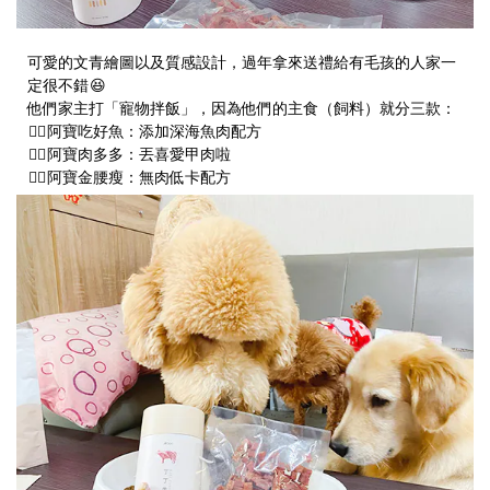
可愛的文青繪圖以及質感設計，過年拿來送禮給有毛孩的人家一
定很不錯
😆
他們家主打「寵物拌飯」，因為他們的主食（飼料）就分三款：
👉🏻
阿寶吃好魚：添加深海魚肉配方
👉🏻
阿寶肉多多：丟喜愛甲肉啦
👉🏻
阿寶金腰瘦：無肉低卡配方