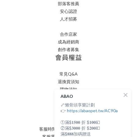
部落客推薦
安心認證
人才招募
合作店家
成為經銷商
創作者募集
會員權益
常見Q&A
退換貨須知
購物須知
ABAO
隱私權政策
🦴懶骨頭享樂計劃
會員條款
聯絡我們
👉
https://abaopet.tw/AC90a
①滿$𝟏𝟓𝟎𝟎 折 $𝟏𝟎𝟎💴
②滿$𝟑𝟎𝟎𝟎 折 $𝟐𝟎𝟎💶
客服時間：AM:0900~PM:0600
滿$𝟖𝟖𝟖加碼贈送
客服電話：(02) 8231 - 6166